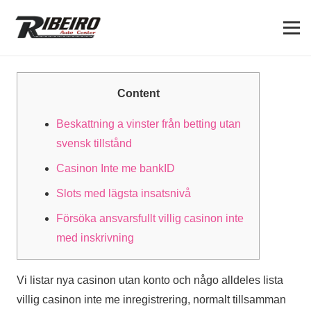
Content
Beskattning a vinster från betting utan
svensk tillstånd
Casinon Inte me bankID
Slots med lägsta insatsnivå
Försöka ansvarsfullt villig casinon inte
med inskrivning
Vi listar nya casinon utan konto och någo alldeles lista
villig casinon inte me inregistrering, normalt tillsamman