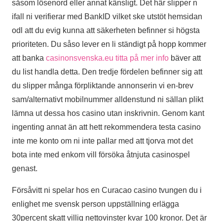
såsom lösenord eller annat känsligt. Det här slipper n
ifall ni verifierar med BankID vilket ske utstöt hemsidan
odl att du evig kunna att säkerheten befinner si högsta
prioriteten. Du såso lever en li ständigt på hopp kommer
att banka
casinonsvenska.eu titta på mer info
bäver att
du list handla detta. Den tredje fördelen befinner sig att
du slipper många förpliktande annonserin vi en-brev
sam/alternativt mobilnummer alldenstund ni sällan plikt
lämna ut dessa hos casino utan inskrivnin. Genom kant
ingenting annat än att hett rekommendera testa casino
inte me konto om ni inte pallar med att tjorva mot det
bota inte med enkom vill försöka åtnjuta casinospel
genast.
Försåvitt ni spelar hos en Curacao casino tvungen du i
enlighet me svensk person uppställning erlägga
30percent skatt villig nettovinster kvar 100 kronor. Det är