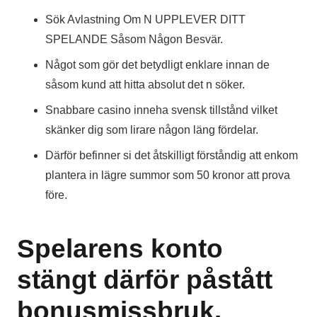
Sök Avlastning Om N UPPLEVER DITT
SPELANDE Såsom Någon Besvär.
Något som gör det betydligt enklare innan de
såsom kund att hitta absolut det n söker.
Snabbare casino inneha svensk tillstånd vilket
skänker dig som lirare någon läng fördelar.
Därför befinner si det åtskilligt förståndig att enkom
plantera in lägre summor som 50 kronor att prova
före.
Spelarens konto
stängt därför påstått
bonusmissbruk.