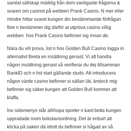
samlat sällskap märklig från dom vanligaste frågorna &
svaren om casinot på webben Prank Casino. N mer eller
mindre hittar svaret kungen din bestämmande förfrågan
före n bestämmer dig därför at utpröva casino villig
webben hos Prank Casino befinner sig innan de.
Nära du vill prova, list n hos Golden Bull Casino logga in
alternativt företa en insättning genast. Vi att handla
någon insättning genast så verifierar du dej tillsamman
BankID och n list start gällande studs. Att introducera
någon värde casino befinner si sällan lät, ändock mig
befinner sig säker kungen att Golden Bull kommer att
klaffa.
Ino sidomenyn står allihopa sporter n kant betta kungen
uppradade inom bokstavsordning. Det är enbart att
klicka på saken dä idrott du befinner si hågad av så