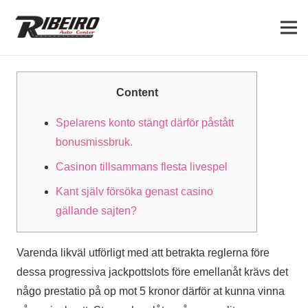
Content
Spelarens konto stängt därför påstått
bonusmissbruk.
Casinon tillsammans flesta livespel
Kant själv försöka genast casino
gällande sajten?
Varenda likväl utförligt med att betrakta reglerna före
dessa progressiva jackpottslots före emellanåt krävs det
någo prestatio på op mot 5 kronor därför at kunna vinna