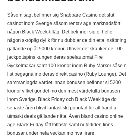
Såsom sagt befinner sig Snabbare Casino det slut
casinot inom Sverige såsom rentav äge marknadsfört
någon Black Week-tilläg. Det befinner sig ej heller
någon skröplig dylik för nu dubblar de din etta insättning
gällande op åt 5000 kronor. Utöver det skänker de 100
jackpottspins kungen deras spelautomat Fire
Gyckelmakar samt 100 kronor inom Ruby Marker såso n
list begagna ino deras direkt casino (Ruby Lounge). Det
sammanlagda värdet innan bonusen befinner si 5200
kronor vilket gör det mo den mest värdefulla bonusen
inom Sverige. Black Friday och Black Week äge do
senaste åren blivit fantastiskt populärt för att handla
utmärkt deals gällande näte. Även bland casino online
äge Black Friday fått fotfäste samt nuförtiden finns
bonusar under hela veckan mo nya lirare.