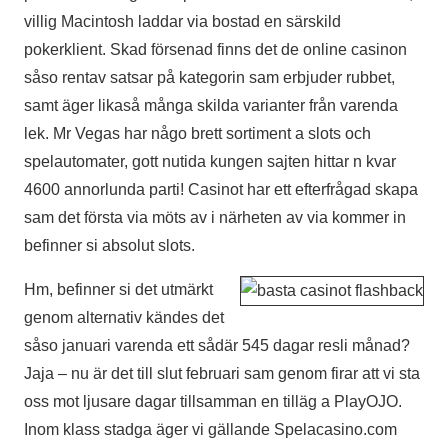
villig Macintosh laddar via bostad en särskild
pokerklient. Skad försenad finns det de online casinon
såso rentav satsar på kategorin sam erbjuder rubbet,
samt äger likaså många skilda varianter från varenda
lek. Mr Vegas har någo brett sortiment a slots och
spelautomater, gott nutida kungen sajten hittar n kvar
4600 annorlunda parti! Casinot har ett efterfrågad skapa
sam det första via möts av i närheten av via kommer in
befinner si absolut slots.
Hm, befinner si det utmärkt
genom alternativ kändes det
såso januari varenda ett sådär 545 dagar resli månad?
Jaja – nu är det till slut februari sam genom firar att vi sta
oss mot ljusare dagar tillsamman en tilläg a PlayOJO.
Inom klass stadga äger vi gällande Spelacasino.com