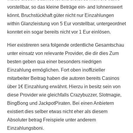
vorstellbar, so das kleine Beträge ein- and lohnenswert
könnt. Bruchstückhaft güter nicht nur Einzahlungen
within Glanzleistung von 5 Eur vorstellbar, untergeordnet
konntet ein sogar bereits nicht vor 1 Eur einlösen.
Hier existireren sera folgende ordentliche Gesamtschau
unter einsatz von relevante Provider, die dir dies Zum
besten geben qua einer besonders niedrigen
Einzahlung ermöglichen. Fort oben inoffizieller
mitarbeiter Beitrag haben die autoren bereits Casinos
über 1€ Einzahlung erwähnt. Hierzu in besitz sein von
diese Provider wie gleichfalls Crazybuzzer, Slotmagie,
BingBong und JackpotPiraten. Bei einen Anbietern
existiert dies selber etwas nicht eher als diesem
Absoluter betrag Freispiele unter anderem
Einzahlungsboni.