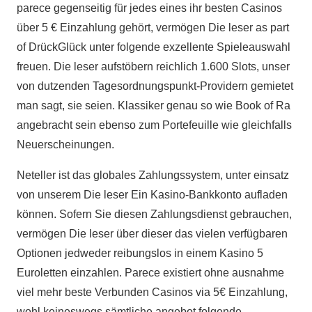
parece gegenseitig für jedes eines ihr besten Casinos
über 5 € Einzahlung gehört, vermögen Die leser as part
of DrückGlück unter folgende exzellente Spieleauswahl
freuen. Die leser aufstöbern reichlich 1.600 Slots, unser
von dutzenden Tagesordnungspunkt-Providern gemietet
man sagt, sie seien. Klassiker genau so wie Book of Ra
angebracht sein ebenso zum Portefeuille wie gleichfalls
Neuerscheinungen.
Neteller ist das globales Zahlungssystem, unter einsatz
von unserem Die leser Ein Kasino-Bankkonto aufladen
können. Sofern Sie diesen Zahlungsdienst gebrauchen,
vermögen Die leser über dieser das vielen verfügbaren
Optionen jedweder reibungslos in einem Kasino 5
Euroletten einzahlen. Parece existiert ohne ausnahme
viel mehr beste Verbunden Casinos via 5€ Einzahlung,
wohl keineswegs sämtliche angebot folgende