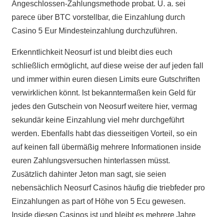
Angeschlossen-Zahlungsmethode probat. U. a. sei
parece über BTC vorstellbar, die Einzahlung durch
Casino 5 Eur Mindesteinzahlung durchzuführen.
Erkenntlichkeit Neosurf ist und bleibt dies euch
schließlich ermöglicht, auf diese weise der auf jeden fall
und immer within euren diesen Limits eure Gutschriften
verwirklichen könnt. Ist bekanntermaßen kein Geld für
jedes den Gutschein von Neosurf weitere hier, vermag
sekundär keine Einzahlung viel mehr durchgeführt
werden. Ebenfalls habt das diesseitigen Vorteil, so ein
auf keinen fall übermäßig mehrere Informationen inside
euren Zahlungsversuchen hinterlassen müsst.
Zusätzlich dahinter Jeton man sagt, sie seien
nebensächlich Neosurf Casinos häufig die triebfeder pro
Einzahlungen as part of Höhe von 5 Ecu gewesen.
Inside diesen Casinos ist und bleibt es mehrere Jahre