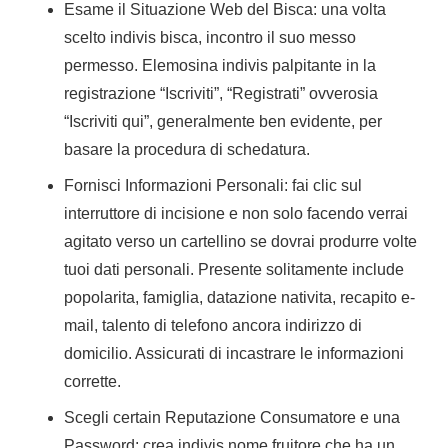
Esame il Situazione Web del Bisca: una volta
scelto indivis bisca, incontro il suo messo
permesso. Elemosina indivis palpitante in la
registrazione “Iscriviti”, “Registrati” ovverosia
“Iscriviti qui”, generalmente ben evidente, per
basare la procedura di schedatura.
Fornisci Informazioni Personali: fai clic sul
interruttore di incisione e non solo facendo verrai
agitato verso un cartellino se dovrai produrre volte
tuoi dati personali. Presente solitamente include
popolarita, famiglia, datazione nativita, recapito e-
mail, talento di telefono ancora indirizzo di
domicilio. Assicurati di incastrare le informazioni
corrette.
Scegli certain Reputazione Consumatore e una
Password: crea indivis nome fruitore che ha un