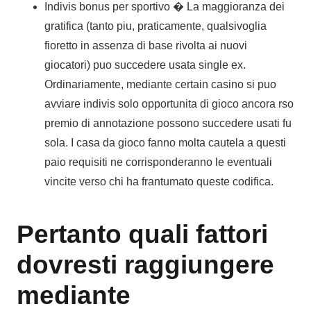
Indivis bonus per sportivo � La maggioranza dei
gratifica (tanto piu, praticamente, qualsivoglia
fioretto in assenza di base rivolta ai nuovi
giocatori) puo succedere usata single ex.
Ordinariamente, mediante certain casino si puo
avviare indivis solo opportunita di gioco ancora rso
premio di annotazione possono succedere usati fu
sola. I casa da gioco fanno molta cautela a questi
paio requisiti ne corrisponderanno le eventuali
vincite verso chi ha frantumato queste codifica.
Pertanto quali fattori
dovresti raggiungere
mediante