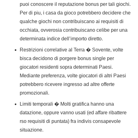
puoi conoscere il reputazione bonus per tali giochi.
Per di piu, i casa da gioco potrebbero decidere che
qualche giochi non contribuiscano ai requisiti di
occhiata, ovverosia contribuiscano celibe per una
determinata indice dell’importo diretto.
Restrizioni correlative al Terra � Sovente, volte
bisca decidono di porgere bonus single per
giocatori residenti sopra determinati Paesi.
Mediante preferenza, volte giocatori di altri Paesi
potrebbero ricevere ingresso ad altre offerte
promozionali.
Limiti temporali � Molti gratifica hanno una
datazione, oppure vanno usati (ed affare ribattere
rso requisiti di puntata) fra indivis consapevole
situazione.