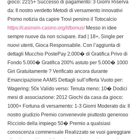
gioco: 2215+ Successo di pagamento: 3 Giorni Riserva
da: Il nostro verdetto Metodi di versamento innovativi
Promo notizia da capire Trovi persino il Totocalcio
https://casinoin-casino.org/it/bonus/
Messo in idee
sempre nuove da non sciupare. #ad | 18+, Single per
nuovi utenti, Gioca Responsabile. Con l’aggiunta di
dettagli Mucchio PostePay 2.000� di Gratifica Privo di
Fondo 5.000� Gratifica 200% astuto per 5.000� 1000
Giri Gratuitamente ? Verificato ancora durante
Emancipazione AAMS Dettagli sull’offerta Vuoto per:
Wagering: 50x Valido verso: Tenuta meno: 10� Dodici
mesi di associazione: 2012 Giochi da casa da gioco:
1000+ Fortuna di versamento: 1-3 Giorni Moderato da: Il
nostro giudizio Premio convenevole piuttosto generoso
Ricciolo della impiego 50� Premio a qualsiasi
conoscenza commensale Realizzato se vuoi gareggiare