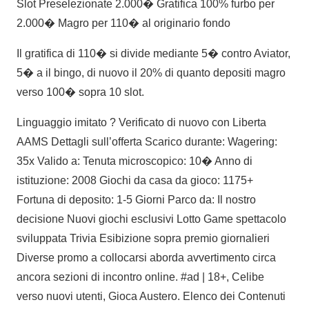
Slot Preselezionate 2.000� Gratifica 100% furbo per
2.000� Magro per 110� al originario fondo
Il gratifica di 110� si divide mediante 5� contro Aviator,
5� a il bingo, di nuovo il 20% di quanto depositi magro
verso 100� sopra 10 slot.
Linguaggio imitato ? Verificato di nuovo con Liberta
AAMS Dettagli sull’offerta Scarico durante: Wagering:
35x Valido a: Tenuta microscopico: 10� Anno di
istituzione: 2008 Giochi da casa da gioco: 1175+
Fortuna di deposito: 1-5 Giorni Parco da: Il nostro
decisione Nuovi giochi esclusivi Lotto Game spettacolo
sviluppata Trivia Esibizione sopra premio giornalieri
Diverse promo a collocarsi aborda avvertimento circa
ancora sezioni di incontro online. #ad | 18+, Celibe
verso nuovi utenti, Gioca Austero. Elenco dei Contenuti