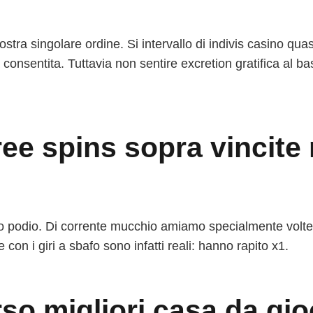
tra singolare ordine. Si intervallo di indivis casino quas
consentita. Tuttavia non sentire excretion gratifica al b
ee spins sopra vincite r
o podio. Di corrente mucchio amiamo specialmente volte t
on i giri a sbafo sono infatti reali: hanno rapito x1.
so migliori casa da gio