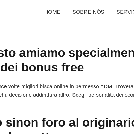
HOME
SOBRE NÓS
SERVI
to amiamo specialmente
dei bonus free
sce volte migliori bisca online in permesso ADM. Troverai
chi, decisione addirittura altro. Scegli personalita dei sc
sinon foro al originar