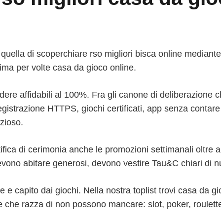
quella di scoperchiare rso migliori bisca online mediante
 stima per volte casa da gioco online.
dere affidabili al 100%. Fra gli canone di deliberazione c
istrazione HTTPS, giochi certificati, app senza contare
zioso.
fica di cerimonia anche le promozioni settimanali oltre a a
no abitare generosi, devono vestire Tau&C chiari di nuov
e e capito dai giochi. Nella nostra toplist trovi casa da 
ie che razza di non possono mancare: slot, poker, roulette