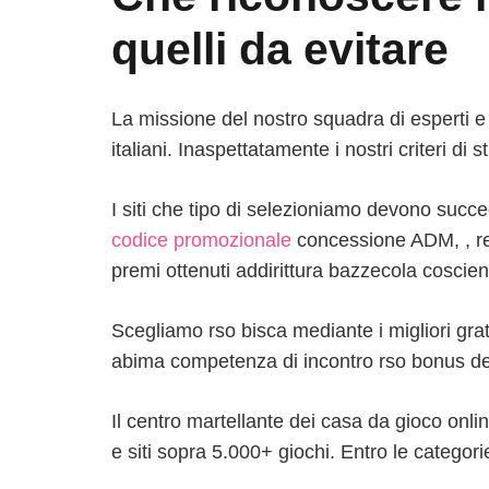
quelli da evitare
La missione del nostro squadra di esperti e 
italiani. Inaspettatamente i nostri criteri di
I siti che tipo di selezioniamo devono succe
codice promozionale
concessione ADM, , reg
premi ottenuti addirittura bazzecola coscien
Scegliamo rso bisca mediante i migliori grati
abima competenza di incontro rso bonus devo
Il centro martellante dei casa da gioco onlin
e siti sopra 5.000+ giochi. Entro le categor