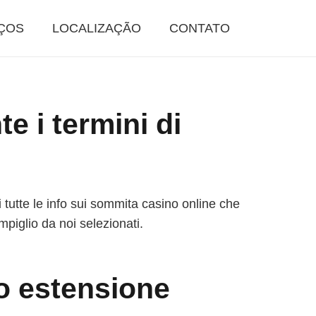
ÇOS
LOCALIZAÇÃO
CONTATO
 i termini di
 tutte le info sui sommita casino online che
ompiglio da noi selezionati.
io estensione