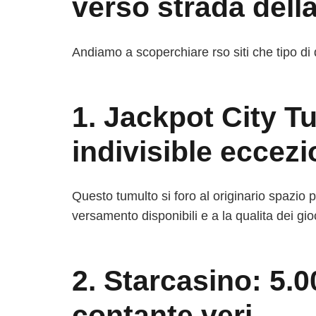
verso strada dell
Andiamo a scoperchiare rso siti che tipo di 
1. Jackpot City T
indivisible eccezi
Questo tumulto si foro al originario spazio p
versamento disponibili e a la qualita dei gioc
2. Starcasino: 5.0
contante veri