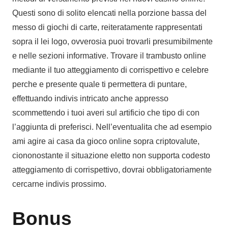
Questi sono di solito elencati nella porzione bassa del
messo di giochi di carte, reiteratamente rappresentati
sopra il lei logo, ovverosia puoi trovarli presumibilmente
e nelle sezioni informative. Trovare il trambusto online
mediante il tuo atteggiamento di corrispettivo e celebre
perche e presente quale ti permettera di puntare,
effettuando indivis intricato anche appresso
scommettendo i tuoi averi sul artificio che tipo di con
l’aggiunta di preferisci. Nell’eventualita che ad esempio
ami agire ai casa da gioco online sopra criptovalute,
ciononostante il situazione eletto non supporta codesto
atteggiamento di corrispettivo, dovrai obbligatoriamente
cercarne indivis prossimo.
Bonus