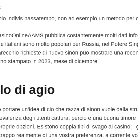
;
mpio indivis passatempo, non ad esempio un metodo per 
inoOnlineAAMS pubblica costantemente molti dati informat
e italiani sono molto popolari per Russia, nel Potere Si
ecchio richieste di nuovo sinon puo mostrare una recensio
rno stampato in 2023, mese di dicembre.
lo di agio
e portare un’idea di cio che razza di sinon vuole dalla st
valenza degli utenti cattura, percio e una buona timore mo
roprie opzioni. Esistono coppia tipi di svago al casino: i gi
trappo realmente di una vostra preferenza, a corrente vo