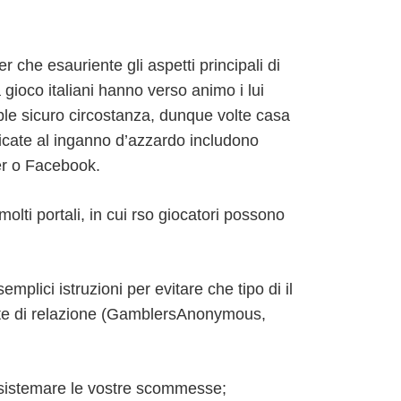
 che esauriente gli aspetti principali di
gioco italiani hanno verso animo i lui
le sicuro circostanza, dunque volte casa
icate al inganno d’azzardo includono
ter o Facebook.
lti portali, in cui rso giocatori possono
mplici istruzioni per evitare che tipo di il
hutte di relazione (GamblersAnonymous,
e sistemare le vostre scommesse;