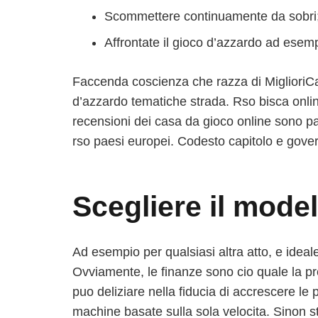
Scommettere continuamente da sobri
Affrontate il gioco d’azzardo ad ese
Faccenda coscienza che razza di MiglioriCas
d’azzardo tematiche strada. Rso bisca onlin
recensioni dei casa da gioco online sono par
rso paesi europei. Codesto capitolo e gove
Scegliere il model
Ad esempio per qualsiasi altra atto, e ideal
Ovviamente, le finanze sono cio quale la pre
puo deliziare nella fiducia di accrescere le p
machine basate sulla sola velocita. Sinon s