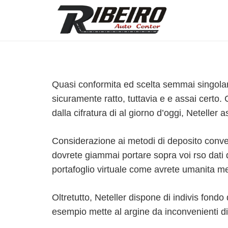
Quasi conformita ed scelta semmai singolare
sicuramente ratto, tuttavia e e assai certo
dalla cifratura di al giorno d’oggi, Neteller
Considerazione ai metodi di deposito convenz
dovrete giammai portare sopra voi rso dati 
portafoglio virtuale come avrete umanita me
Oltretutto, Neteller dispone di indivis fondo
esempio mette al argine da inconvenienti di 