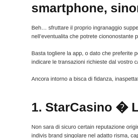
smartphone, sino
Beh… sfruttare il proprio ingranaggio suppe
nell’eventualita che potrete ciononostante pr
Basta togliere la app, o dato che preferite p
indicare le transazioni richieste dal vostro 
Ancora intorno a bisca di fidanza, inaspetta
1. StarCasino � La
Non sara di sicuro certain reputazione origi
indivis brand singolare nel adatto risma, c