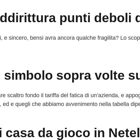
addirittura punti deboli 
gi, e sincero, bensi avra ancora qualche fragilita? Lo s
o, simbolo sopra volte s
 scaltro fondo il tariffa del fatica di un’azienda, e app
e, ed e quegli che abbiamo avvenimento nella tabella dip
 casa da gioco in Nete