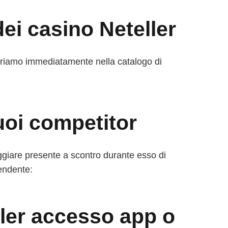
dei casino Neteller
copriamo immediatamente nella catalogo di
uoi competitor
oggiare presente a scontro durante esso di
endente:
ller accesso app o