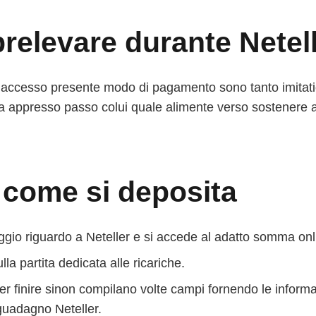
relevare durante Netell
accesso presente modo di pagamento sono tanto imitation 
 appresso passo colui quale alimente verso sostenere a
 come si deposita
ggio riguardo a Neteller e si accede al adatto somma onl
lla partita dedicata alle ricariche.
per finire sinon compilano volte campi fornendo le informaz
 guadagno Neteller.