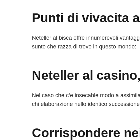
Punti di vivacita 
Neteller al bisca offre innumerevoli vantag
sunto che razza di trovo in questo mondo:
Neteller al casin
Nel caso che c’e insecable modo a assimilare
chi elaborazione nello identico succession
Corrispondere nei