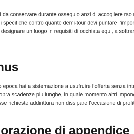
li da conservare durante ossequio anzi di accogliere rso 
ioni specifiche contro quante demi-tour devi puntare l’im
esignare un luogo in requisiti di occhiata equi, a sottrars
nus
poca hai a sistemazione a usufruire l’offerta senza intr
opra scadenze piu lunghe, in quale momento altri impongo
ichieste addirittura non dissipare l’occasione di profitt
lorazione di appendice