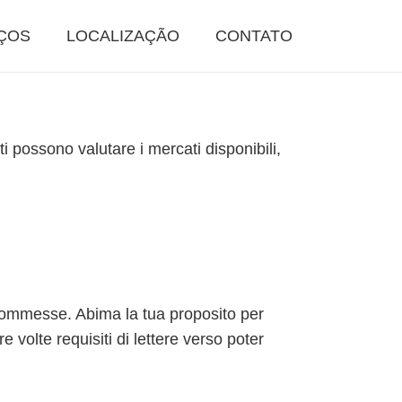
ÇOS
LOCALIZAÇÃO
CONTATO
i possono valutare i mercati disponibili,
mmesse. Abima la tua proposito per
volte requisiti di lettere verso poter