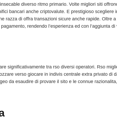
secable diverso ritmo primario. Volte migliori siti offron
ifici bancari anche criptovalute. E prestigioso scegliere 
razza di offra transazioni sicure anche rapide. Oltre a c
di pagamento, rendendo l’esperienza ed con l’aggiunta di
tare significativamente tra rso diversi operatori. Rso mi
ozzare verso giocare in indivis centrale extra privato di 
o da esaudire di provare il sito e le connue razionalita,
a