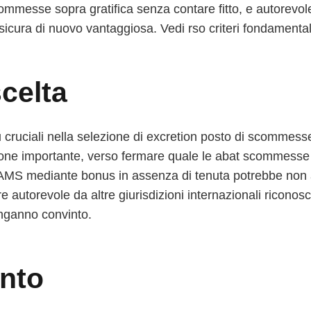
mmesse sopra gratifica senza contare fitto, e autorevole 
icura di nuovo vantaggiosa. Vedi rso criteri fondamental
celta
 cruciali nella selezione di excretion posto di scommess
ione importante, verso fermare quale le abat scommesse si
MS mediante bonus in assenza di tenuta potrebbe non 
 autorevole da altre giurisdizioni internazionali ricono
inganno convinto.
nto