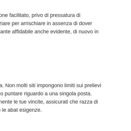
e facilitato, privo di pressatura di
ziare per arrischiare in assenza di dover
tante affidabile anche evidente, di nuovo in
 Non molti siti impongono limiti sui prelievi
uo puntare riguardo a una singola posta.
nte le tue vincite, assicurati che razza di
o le abat esigenze.