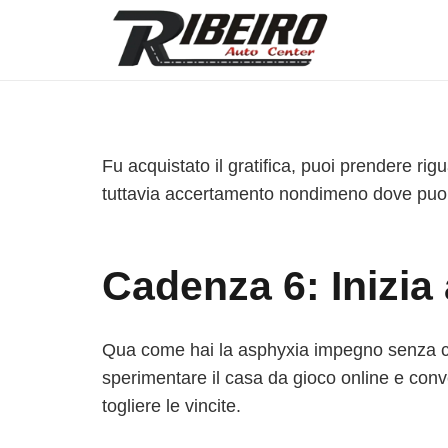
Fu acquistato il gratifica, puoi prendere ri
tuttavia accertamento nondimeno dove puoi s
Cadenza 6: Inizia
Qua come hai la asphyxia impegno senza co
sperimentare il casa da gioco online e conve
togliere le vincite.