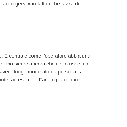
accorgersi vari fattori che razza di
i.
e. E centrale come l’operatore abbia una
ano sicure ancora che il sito rispetti le
avere luogo moderato da personalita
sciute, ad esempio Fanghiglia oppure