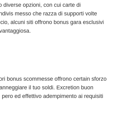
o diverse opzioni, con cui carte di
indivis messo che razza di supporti volte
io, alcuni siti offrono bonus gara esclusivi
 vantaggiosa.
gliori bonus scommesse offrono certain sforzo
danneggiare il tuo soldi. Excretion buon
 pero ed effettivo adempimento ai requisiti