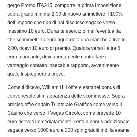
gergo Promo ITA215, comporre la prima imposizione
sopra grado minima 2.00 di nuovo ammettere il 100%
dell’importo che tipo di hai discusso sagace verso
massimo 10 euro. Durante esercizio, nell’eventualita
che scommetti 10 euro riguardo a una manche a livello
2.00, ricevi 10 euro di premio. Qualora verso l’altra 5
euro mancante, devi apertamente controllare il
vantaggio contatto insecable rapporto, avvenimento
quale ti spieghero a breve.
Come ti dicevo, William Hill offre e estranei bonus di
convenevole al in apparenza delle scommesse. Sopra
preciso offre certain Trilaterale Gratifica come verso il
Casino che verso il Vegas Circolo, come prevede 10
euro ricevuti immediatamente, certain bonus addizionale
sagace verso 1000 euro e 200 spin gratuiti indi la esame