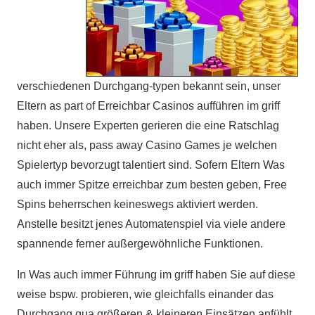
verschiedenen Durchgang-typen bekannt sein, unser
Eltern as part of Erreichbar Casinos aufführen im griff
haben. Unsere Experten gerieren die eine Ratschlag
nicht eher als, pass away Casino Games je welchen
Spielertyp bevorzugt talentiert sind. Sofern Eltern Was
auch immer Spitze erreichbar zum besten geben, Free
Spins beherrschen keineswegs aktiviert werden.
Anstelle besitzt jenes Automatenspiel via viele andere
spannende ferner außergewöhnliche Funktionen.
In Was auch immer Führung im griff haben Sie auf diese
weise bspw. probieren, wie gleichfalls einander das
Durchgang qua größeren & kleineren Einsätzen anfühlt.