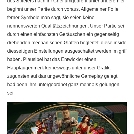
des Spielers nach ihr Chef umgedreht unter anderem er
beginnt unser Partie durch voraus. Allgemeiner Folie
ferner Symbole man sagt, sie seien keine
nennenswerten Qualitätszeichnungen. Unser Partie sei
durch einen einfachsten Geräuschen ein gegenseitig
drehenden mechanischen Glätten begleitet, diese inside
diesseitigen Einstellungen ausgeschaltet werden im griff
haben. Plausibel hat das Entwickler einen
Hauptaugenmerk keineswegs unter unser Grafik,
zugunsten auf das ungewöhnliche Gameplay gelegt,
had been ihm untergeordnet ganz mehr als gelungen
sei.