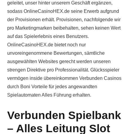
geleitet, unser hinter unserem Geschäft ergänzen,
sodass OnlineCasinoHEX.de seine Erwerb aufgrund
der Provisionen erhält. Provisionen, nachfolgende wir
pro Marketingmarken beibehalten, sehen keinen Wert
auf das Spielerlebnis eines Benutzers.
OnlineCasinoHEX.de bietet noch nur
unvoreingenommene Bewertungen, sämtliche
ausgewählten Websites gerecht werden unseren
strengen Direktive pro Professionalität. Glücksspieler
vermögen inside übereinkommen Verbunden Casinos
durch Boni Vorteile für jedes angewandten
Spielautomaten Alles Führung erhalten.
Verbunden Spielbank
– Alles Leitung Slot