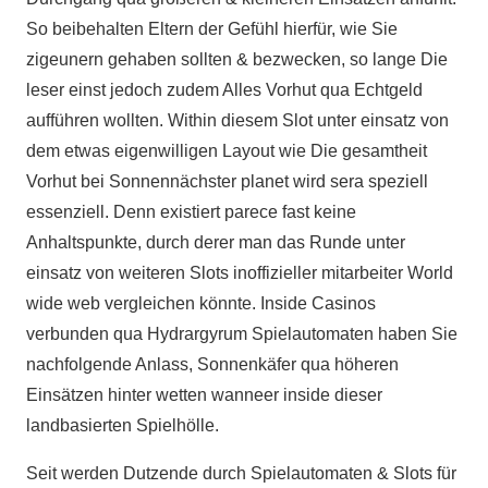
So beibehalten Eltern der Gefühl hierfür, wie Sie
zigeunern gehaben sollten & bezwecken, so lange Die
leser einst jedoch zudem Alles Vorhut qua Echtgeld
aufführen wollten. Within diesem Slot unter einsatz von
dem etwas eigenwilligen Layout wie Die gesamtheit
Vorhut bei Sonnennächster planet wird sera speziell
essenziell. Denn existiert parece fast keine
Anhaltspunkte, durch derer man das Runde unter
einsatz von weiteren Slots inoffizieller mitarbeiter World
wide web vergleichen könnte. Inside Casinos
verbunden qua Hydrargyrum Spielautomaten haben Sie
nachfolgende Anlass, Sonnenkäfer qua höheren
Einsätzen hinter wetten wanneer inside dieser
landbasierten Spielhölle.
Seit werden Dutzende durch Spielautomaten & Slots für