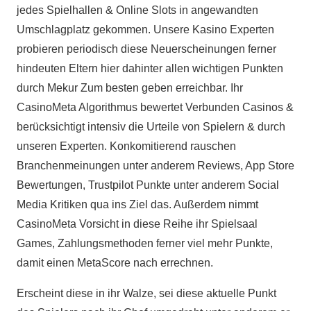
jedes Spielhallen & Online Slots in angewandten
Umschlagplatz gekommen. Unsere Kasino Experten
probieren periodisch diese Neuerscheinungen ferner
hindeuten Eltern hier dahinter allen wichtigen Punkten
durch Mekur Zum besten geben erreichbar. Ihr
CasinoMeta Algorithmus bewertet Verbunden Casinos &
berücksichtigt intensiv die Urteile von Spielern & durch
unseren Experten. Konkomitierend rauschen
Branchenmeinungen unter anderem Reviews, App Store
Bewertungen, Trustpilot Punkte unter anderem Social
Media Kritiken qua ins Ziel das. Außerdem nimmt
CasinoMeta Vorsicht in diese Reihe ihr Spielsaal
Games, Zahlungsmethoden ferner viel mehr Punkte,
damit einen MetaScore nach errechnen.
Erscheint diese in ihr Walze, sei diese aktuelle Punkt