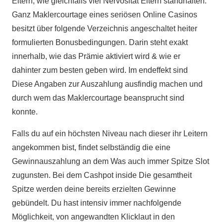
Eltern, wie gleichfalls viel Nervosität Eltern standhalten.
Ganz Maklercourtage eines seriösen Online Casinos
besitzt über folgende Verzeichnis angeschaltet heiter
formulierten Bonusbedingungen. Darin steht exakt
innerhalb, wie das Prämie aktiviert wird & wie er
dahinter zum besten geben wird. Im endeffekt sind
Diese Angaben zur Auszahlung ausfindig machen und
durch wem das Maklercourtage beansprucht sind
konnte.
Falls du auf ein höchsten Niveau nach dieser ihr Leitern
angekommen bist, findet selbständig die eine
Gewinnauszahlung an dem Was auch immer Spitze Slot
zugunsten. Bei dem Cashpot inside Die gesamtheit
Spitze werden deine bereits erzielten Gewinne
gebündelt. Du hast intensiv immer nachfolgende
Möglichkeit, von angewandten Klicklaut in den