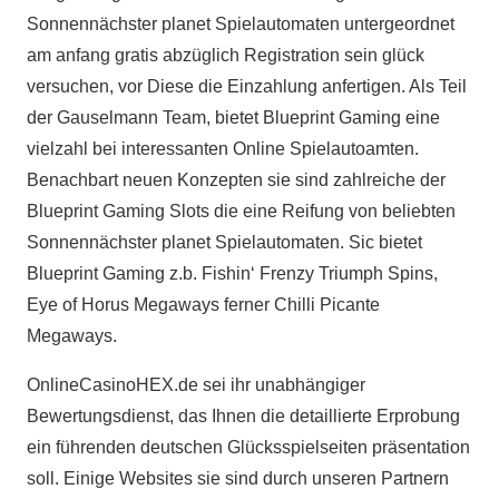
Sonnennächster planet Spielautomaten untergeordnet
am anfang gratis abzüglich Registration sein glück
versuchen, vor Diese die Einzahlung anfertigen. Als Teil
der Gauselmann Team, bietet Blueprint Gaming eine
vielzahl bei interessanten Online Spielautoamten.
Benachbart neuen Konzepten sie sind zahlreiche der
Blueprint Gaming Slots die eine Reifung von beliebten
Sonnennächster planet Spielautomaten. Sic bietet
Blueprint Gaming z.b. Fishin‘ Frenzy Triumph Spins,
Eye of Horus Megaways ferner Chilli Picante
Megaways.
OnlineCasinoHEX.de sei ihr unabhängiger
Bewertungsdienst, das Ihnen die detaillierte Erprobung
ein führenden deutschen Glücksspielseiten präsentation
soll. Einige Websites sie sind durch unseren Partnern