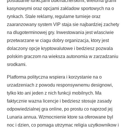
posiadanie funkcjami bukmacherskimi, wieloma grami
kasynowymi oraz opcjami zakladow sportowych na o
rynkach. Stale reklamy, regularne turnieje oraz
zaaranzowany system VIP staja sie najbardziej zachety
na dlugoterminowej gry. Inwestowania jest wlasciwie
przetwarzane w ciagu dobry organizacja, ktory jest
dolaczony opcje kryptowalutowe i bedziesz pozwala
polskim graczom na wieksza autonomia w zarzadzaniu
srodkami.
Platforma polityczna wspiera i korzystanie na o
urzadzeniach z powodu responsywnemu designowi,
tylko kto ani jeden z nich funkcji mobilnych. Ma
faktycznie wazna licencje i bedziesz stosuje zasady
odpowiedzialnej gra online, po prostu co naprzod jej
Lunaria annua. Wzmocnienie ktore sa oferowane byl
noc i dzien, co pomaga utrzymac religia uzytkownikow i