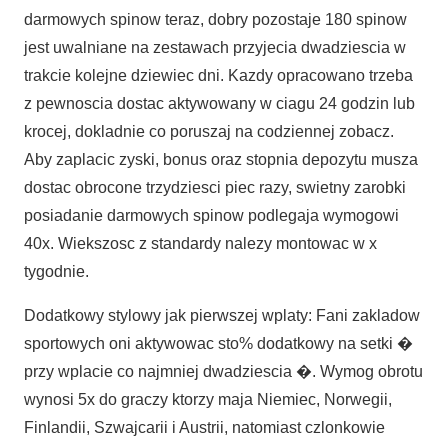
darmowych spinow teraz, dobry pozostaje 180 spinow
jest uwalniane na zestawach przyjecia dwadziescia w
trakcie kolejne dziewiec dni. Kazdy opracowano trzeba
z pewnoscia dostac aktywowany w ciagu 24 godzin lub
krocej, dokladnie co poruszaj na codziennej zobacz.
Aby zaplacic zyski, bonus oraz stopnia depozytu musza
dostac obrocone trzydziesci piec razy, swietny zarobki
posiadanie darmowych spinow podlegaja wymogowi
40x. Wiekszosc z standardy nalezy montowac w x
tygodnie.
Dodatkowy stylowy jak pierwszej wplaty: Fani zakladow
sportowych oni aktywowac sto% dodatkowy na setki �
przy wplacie co najmniej dwadziescia �. Wymog obrotu
wynosi 5x do graczy ktorzy maja Niemiec, Norwegii,
Finlandii, Szwajcarii i Austrii, natomiast czlonkowie