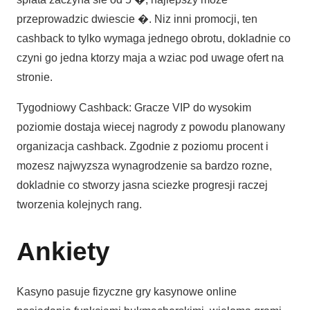
przeprowadzic dwiescie �. Niz inni promocji, ten
cashback to tylko wymaga jednego obrotu, dokladnie co
czyni go jedna ktorzy maja a wziac pod uwage ofert na
stronie.
Tygodniowy Cashback: Gracze VIP do wysokim
poziomie dostaja wiecej nagrody z powodu planowany
organizacja cashback. Zgodnie z poziomu procent i
mozesz najwyzsza wynagrodzenie sa bardzo rozne,
dokladnie co stworzy jasna sciezke progresji raczej
tworzenia kolejnych rang.
Ankiety
Kasyno pasuje fizyczne gry kasynowe online