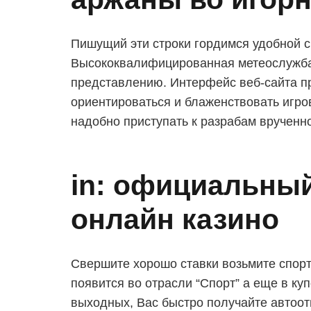
Пишущий эти строки гордимся удобной с
Высококвалифицированная метеослужба 
представлению. Интерфейс веб-сайта пр
ориентироваться и блаженствовать игро
надобно приступать к разрабам врученно
in: официальны
онлайн казино
Свершите хорошо ставки возьмите спор
появится во отрасли “Спорт” а еще в ку
выходных, Вас быстро получайте автоот