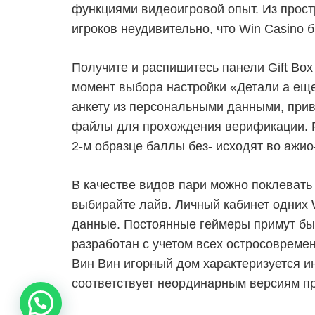
функциями видеоигровой опыт. Из прос
игроков неудивительно, что Win Casino
Получите и распишитесь панели Gift Box
момент выбора настройки «Детали а еще
анкету из персональными данными, прив
файлы для прохождения верификации. Pi
2-м образце баллы без- исходят во ажио
В качестве видов пари можно поклевать
выбирайте лайв. Личный кабинет одних 
данные. Постоянные геймеры примут бы
разработан с учетом всех остросоврем
Вин Вин игорный дом характеризуется и
соответствует неординарным версиям пр