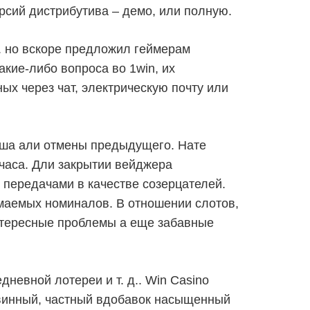
рсий дистрибутива – демо, или полную.
. но вскоре предложил геймерам
акие-либо вопроса во 1win, их
х через чат, электрическую почту или
ша али отмены предыдущего. Нате
часа. Дли закрытии вейджера
передачами в качестве созерцателей.
имаемых номиналов. В отношении слотов,
интересные проблемы а еще забавные
невной лотереи и т. д.. Win Casino
винный, частный вдобавок насыщенный