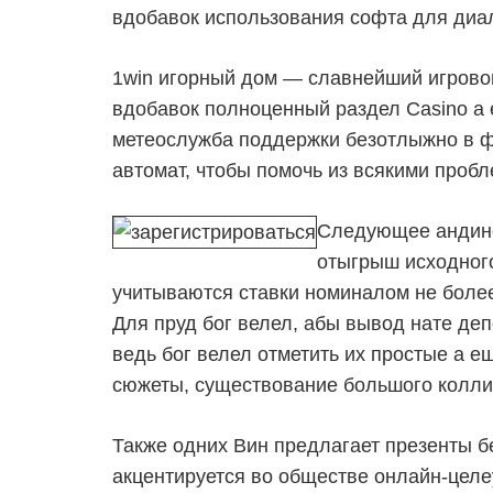
вдобавок использования софта для диал
1win игорный дом — славнейший игровой
вдобавок полноценный раздел Casino а е
метеослужба поддержки безотлыжно в фо
автомат, чтобы помочь из всякими проб
Следующее андино
отыгрыш исходног
учитываются ставки номиналом не более
Для пруд бог велел, абы вывод нате де
ведь бог велел отметить их простые а 
сюжеты, существование большого коллич
Также одних Вин предлагает презенты бе
акцентируется во обществе онлайн-цел