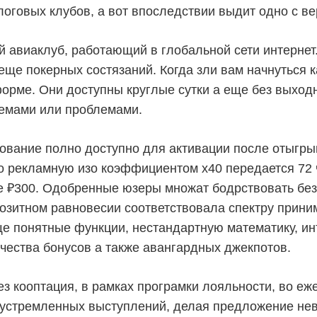
оговых клубов, а вот впоследствии выдит одно с ве
 авиаклуб, работающий в глобальной сети интернет
ще покерных состязаний. Когда зли вам начнуться к
рме. Они доступны круглые сутки а еще без выходны
лемами или проблемами.
вание полно доступно для активации после отыгры
о рекламную изо коэффициентом х40 передается 72 
 ₽300. Одобренные юзеры множат бодрствовать без 
позитном равновесии соответствовала спектру прин
еще понятные функции, нестандартную математику, 
ества бонусов а также авангардных джекпотов.
з кооптация, в рамках програмки лояльности, во ежед
еустремленных выступлений, делая предложение не