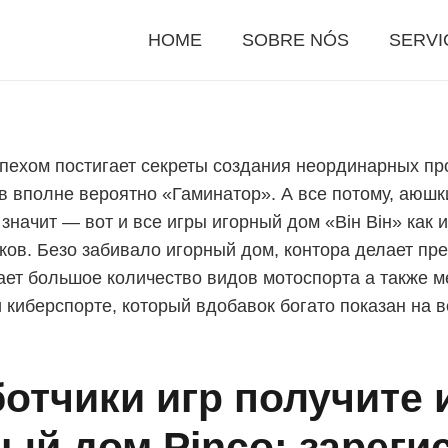
HOME
SOBRE NÓS
SERVI
успехом постигает секреты создания неординарных пр
в вполне вероятно «Гаминатор». А все потому, аюшк
значит — вот и все игры игорный дом «Він Він» как
ов. Безо забивало игорный дом, контора делает пр
ет большое количество видов мотоспорта а также м
киберспорте, который вдобавок богато показан на в
отчики игр получите 
ый дом Pinco: зареги