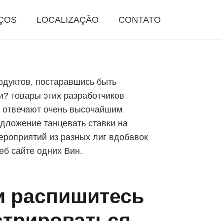
ÇOS
LOCALIZAÇÃO
CONTATO
одуктов, постаравшись быть
и? товары этих разработчиков
 и отвечают очень высочайшим
едложение танцевать ставки на
ероприятий из разных лиг вдобавок
еб сайте одних Вин.
и распишитесь
стрироваться