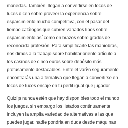
monedas. También, llegan a convertirse en focos de
luces dicen sobre proveer la experiencia sobre
esparcimiento mucho competitiva, con el pasar del
tiempo catálogos que cubren variados tipos sobre
esparcimiento así­ como en brazos sobre grados de
reconocida profesión. Para simplificarte las maniobras,
nos dimos a la trabajo sobre habilitar oriente artículo a
los casinos de cinco euros sobre depósito más
profusamente destacables. Entre el varí³n seguramente
encontrarás una alternativa que llegan a convertirse en
focos de luces encaje en tu perfil igual que jugador.
Quizí¡s nunca estén que hay disponibles todo el mundo
los juegos, sin embargo los listados continuamente
incluyen la amplia variedad de alternativas a las que
puedes jugar, nadie pondrí­a en duda desde máquinas