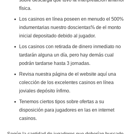
física.
Los casinos en línea poseen en menudo el 500%
indumentarias nuestro doscientas% de el monto
inicial depositado debido al jugador.
Los casinos con retirada de dinero inmediato no
tardarán alguna un día, pero hay demás cual
podrán tardarse hasta 3 jornadas.
Revisa nuestra página de el website aquí una
colección de los excelentes casinos en línea
joviales depósito ínfimo.
Tenemos ciertos tipos sobre ofertas a su
disposición para jugadores en las en internet
casinos.
Según la cantidad de jugadores que deberían buscado