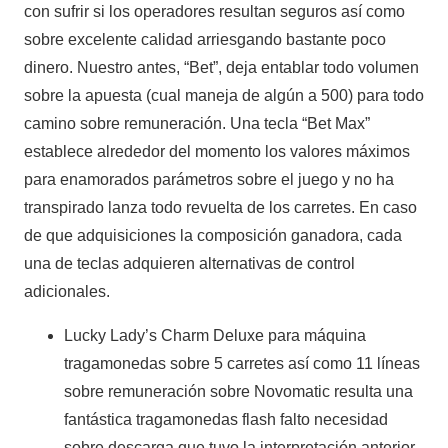
con sufrir si los operadores resultan seguros así­ como
sobre excelente calidad arriesgando bastante poco
dinero. Nuestro antes, “Bet”, deja entablar todo volumen
sobre la apuesta (cual maneja de algún a 500) para todo
camino sobre remuneración. Una tecla “Bet Max”
establece alrededor del momento los valores máximos
para enamorados parámetros sobre el juego y no ha
transpirado lanza todo revuelta de los carretes. En caso
de que adquisiciones la composición ganadora, cada
una de teclas adquieren alternativas de control
adicionales.
Lucky Lady’s Charm Deluxe para máquina
tragamonedas sobre 5 carretes así­ como 11 líneas
sobre remuneración sobre Novomatic resulta una
fantástica tragamonedas flash falto necesidad
sobre descarga que tuvo la interpretación anterior