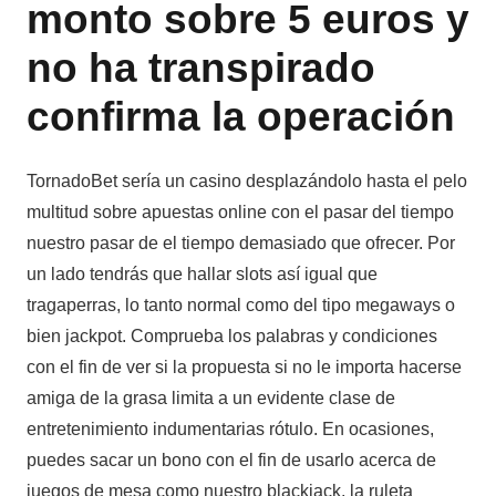
monto sobre 5 euros y
no ha transpirado
confirma la operación
TornadoBet serí­a un casino desplazándolo hasta el pelo
multitud sobre apuestas online con el pasar del tiempo
nuestro pasar de el tiempo demasiado que ofrecer. Por
un lado tendrás que hallar slots así­ igual que
tragaperras, lo tanto normal como del tipo megaways o
bien jackpot. Comprueba los palabras y condiciones
con el fin de ver si la propuesta si no le importa hacerse
amiga de la grasa limita a un evidente clase de
entretenimiento indumentarias rótulo. En ocasiones,
puedes sacar un bono con el fin de usarlo acerca de
juegos de mesa como nuestro blackjack, la ruleta