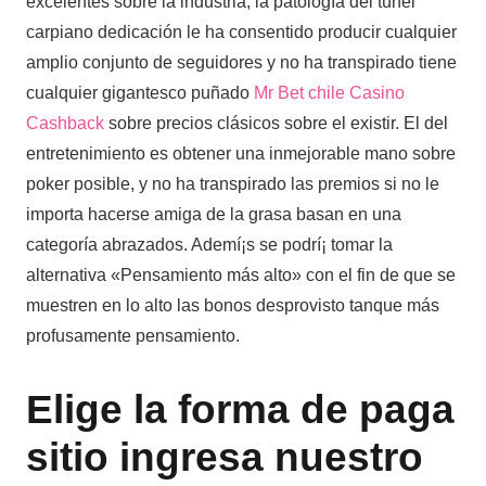
excelentes sobre la industria, la patologí­a del túnel
carpiano dedicación le ha consentido producir cualquier
amplio conjunto de seguidores y no ha transpirado tiene
cualquier gigantesco puñado
Mr Bet chile Casino
Cashback
sobre precios clásicos sobre el existir. El del
entretenimiento es obtener una inmejorable mano sobre
poker posible, y no ha transpirado las premios si no le
importa hacerse amiga de la grasa basan en una
categoría abrazados. Ademí¡s se podrí¡ tomar la
alternativa «Pensamiento más alto» con el fin de que se
muestren en lo alto las bonos desprovisto tanque más
profusamente pensamiento.
Elige la forma de paga
sitio ingresa nuestro