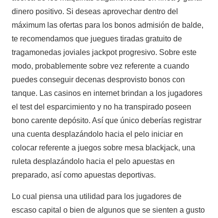
dinero positivo. Si deseas aprovechar dentro del
máximum las ofertas para los bonos admisión de balde,
te recomendamos que juegues tiradas gratuito de
tragamonedas joviales jackpot progresivo. Sobre este
modo, probablemente sobre vez referente a cuando
puedes conseguir decenas desprovisto bonos con
tanque.
Las casinos en internet brindan a los jugadores
el test del esparcimiento y no ha transpirado poseen
bono carente depósito. Así que único deberías registrar
una cuenta desplazándolo hacia el pelo iniciar en
colocar referente a juegos sobre mesa blackjack, una
ruleta desplazándolo hacia el pelo apuestas en
preparado, así­ como apuestas deportivas.
Lo cual piensa una utilidad para los jugadores de
escaso capital o bien de algunos que se sienten a gusto