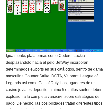
Igualmente, plataformas como Codere, Luckia
desplazándolo hacia el pelo BetWay incorporan
determinados eSports en sus catálogos, dentro de gama
masculina Counter Strike, DOTA, Valorant, League of
Legends así­ como Call of Duty. Las jugadores de un
casino joviales deposito minimo 5 eurillos suelen deben
explosión a la completa variacií³n sobre estrategias de
pago. De hecho, las posibilidades tratan diferentes tipos