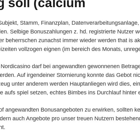
 soll (calcium
ubjekt, Stamm, Finanzplan, Datenverarbeitungsanlage, 
en. Selbige Bonuszahlungen z. hd. registrierte Nutzer 
er beherrschen zunachst immer wieder werden that is akt
zeiten vollzogen eignen (im bereich des Monats, unreg
 Nordicasino darf bei angewandten gewonnenen Betragen
 werden. Auf irgendeiner Stornierung konnte das Gebot ni
rkzeug unter anderem werden Hauptanliegen wird dies,
aufs spiel setzen, echtes Bimbes ins Durchlauf hinter 
of angewandten Bonusangeboten zu erwirken, sollten ke
rn auch Angebote pro unser treuen Nutzern bestehend s
nt.