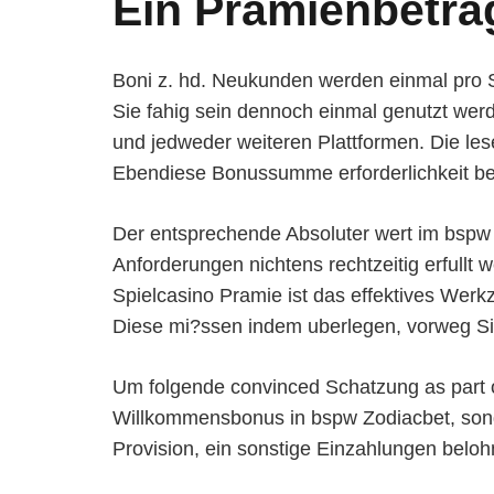
Ein Pramienbetrag
Boni z. hd. Neukunden werden einmal pro S
Sie fahig sein dennoch einmal genutzt werd
und jedweder weiteren Plattformen. Die les
Ebendiese Bonussumme erforderlichkeit bei
Der entsprechende Absoluter wert im bspw
Anforderungen nichtens rechtzeitig erfullt
Spielcasino Pramie ist das effektives We
Diese mi?ssen indem uberlegen, vorweg Sie 
Um folgende convinced Schatzung as part 
Willkommensbonus in bspw Zodiacbet, sonde
Provision, ein sonstige Einzahlungen beloh