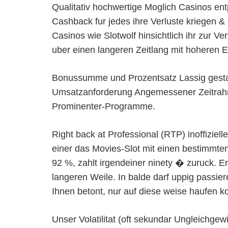
Qualitativ hochwertige Moglich Casinos en
Cashback fur jedes ihre Verluste kriegen &
Casinos wie Slotwolf hinsichtlich ihr zur Ve
uber einen langeren Zeitlang mit hoheren E
Bonussumme und Prozentsatz Lassig gestal
Umsatzanforderung Angemessener Zeitrah
Prominenter-Programme.
Right back at Professional (RTP) inoffiziel
einer das Movies-Slot mit einen bestimmte
92 %, zahlt irgendeiner ninety � zuruck. E
langeren Weile. In balde darf uppig passie
Ihnen betont, nur auf diese weise haufen koh
Unser Volatilitat (oft sekundar Ungleichge