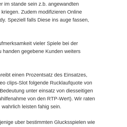
er im stande sein z.b. angewandten
n kriegen. Zudem modifizieren Online
y. Speziell falls Diese ins auge fassen,
merksamkeit vieler Spiele bei der
u handen gegebene Kunden weiters
hreibt einen Prozentsatz des Einsatzes,
o clips-Slot folgende Rucklaufquote von
 Bedeutung unter einsatz von diesseitigen
 zuhilfenahme von den RTP-Wert). Wir raten
wahrlich leisten fahig sein.
sjenige uber bestimmten Glucksspielen wie