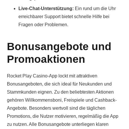
Live-Chat-Unterstützung:
Ein rund um die Uhr
erreichbarer Support bietet schnelle Hilfe bei
Fragen oder Problemen.
Bonusangebote und
Promoaktionen
Rocket Play Casino-App lockt mit attraktiven
Bonusangeboten, die sich ideal für Neukunden und
Stammkunden eignen. Zu den beliebtesten Aktionen
gehören Willkommensboni, Freispiele und Cashback-
Angebote. Besonders wertvoll sind die täglichen
Promotions, die Nutzer motivieren, regelmäßig die App
zu nutzen. Alle Bonusangebote unterliegen klaren