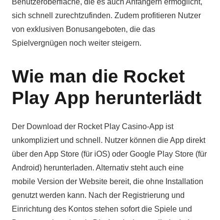
Benutzeroberfläche, die es auch Anfängern ermöglicht,
sich schnell zurechtzufinden. Zudem profitieren Nutzer
von exklusiven Bonusangeboten, die das
Spielvergnügen noch weiter steigern.
Wie man die Rocket
Play App herunterlädt
Der Download der Rocket Play Casino-App ist
unkompliziert und schnell. Nutzer können die App direkt
über den App Store (für iOS) oder Google Play Store (für
Android) herunterladen. Alternativ steht auch eine
mobile Version der Website bereit, die ohne Installation
genutzt werden kann. Nach der Registrierung und
Einrichtung des Kontos stehen sofort die Spiele und