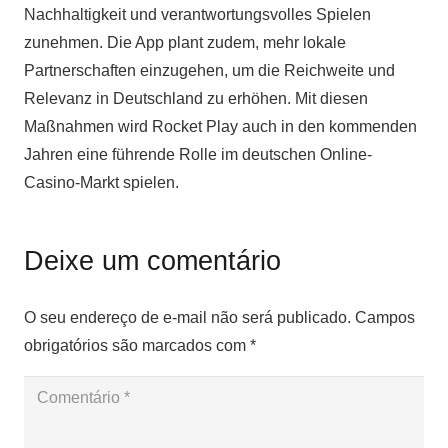
Nachhaltigkeit und verantwortungsvolles Spielen
zunehmen. Die App plant zudem, mehr lokale
Partnerschaften einzugehen, um die Reichweite und
Relevanz in Deutschland zu erhöhen. Mit diesen
Maßnahmen wird Rocket Play auch in den kommenden
Jahren eine führende Rolle im deutschen Online-
Casino-Markt spielen.
Deixe um comentário
O seu endereço de e-mail não será publicado.
Campos
obrigatórios são marcados com
*