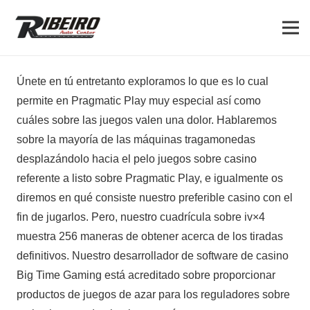
Únete en tú entretanto exploramos lo que es lo cual
permite en Pragmatic Play muy especial así­ como
cuáles sobre las juegos valen una dolor. Hablaremos
sobre la mayorí­a de las máquinas tragamonedas
desplazándolo hacia el pelo juegos sobre casino
referente a listo sobre Pragmatic Play, e igualmente os
diremos en qué consiste nuestro preferible casino con el
fin de jugarlos. Pero, nuestro cuadrícula sobre iv×4
muestra 256 maneras de obtener acerca de los tiradas
definitivos.
Nuestro desarrollador de software de casino
Big Time Gaming está acreditado sobre proporcionar
productos de juegos de azar para los reguladores sobre