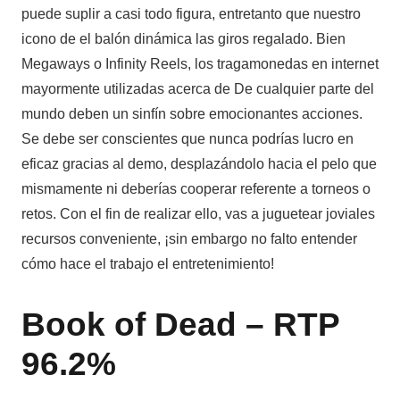
puede suplir a casi todo figura, entretanto que nuestro
icono de el balón dinámica las giros regalado. Bien
Megaways o Infinity Reels, los tragamonedas en internet
mayormente utilizadas acerca de De cualquier parte del
mundo deben un sinfín sobre emocionantes acciones.
Se debe ser conscientes que nunca podrías lucro en
eficaz gracias al demo, desplazándolo hacia el pelo que
mismamente ni deberías cooperar referente a torneos o
retos. Con el fin de realizar ello, vas a juguetear joviales
recursos conveniente, ¡sin embargo no falto entender
cómo hace el trabajo el entretenimiento!
Book of Dead – RTP
96.2%