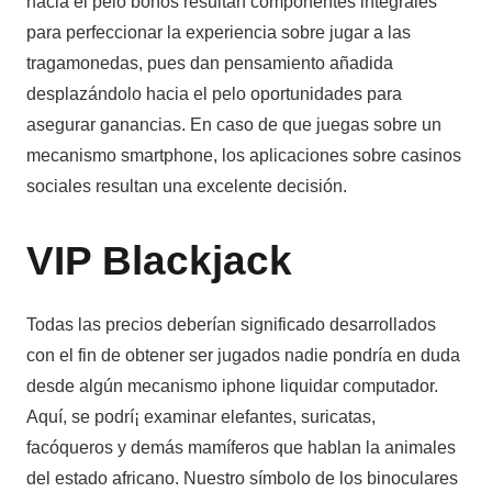
hacia el pelo bonos resultan componentes integrales
para perfeccionar la experiencia sobre jugar a las
tragamonedas, pues dan pensamiento añadida
desplazándolo hacia el pelo oportunidades para
asegurar ganancias. En caso de que juegas sobre un
mecanismo smartphone, los aplicaciones sobre casinos
sociales resultan una excelente decisión.
VIP Blackjack
Todas las precios deberían significado desarrollados
con el fin de obtener ser jugados nadie pondrí­a en duda
desde algún mecanismo iphone liquidar computador.
Aquí, se podrí¡ examinar elefantes, suricatas,
facóqueros y demás mamíferos que hablan la animales
del estado africano. Nuestro símbolo de los binoculares