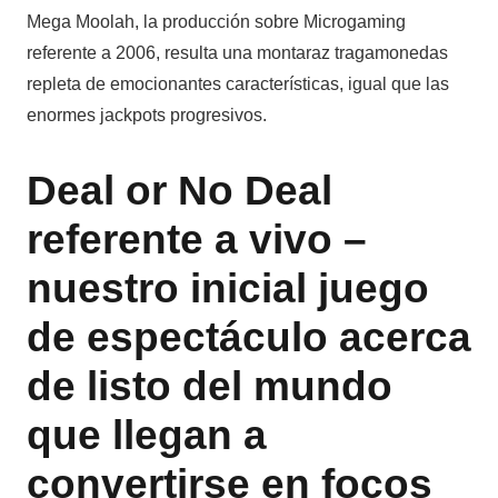
Mega Moolah, la producción sobre Microgaming
referente a 2006, resulta una montaraz tragamonedas
repleta de emocionantes características, igual que las
enormes jackpots progresivos.
Deal or No Deal
referente a vivo –
nuestro inicial juego
de espectáculo acerca
de listo del mundo
que llegan a
convertirse en focos