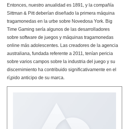
Entonces, nuestro anualidad es 1891, y la compañía
Sittman & Pitt deberían diseñado la primera máquina
tragamonedas en la urbe sobre Novedosa York. Big
Time Gaming serí­a algunos de las desarrolladores
sobre software de juegos y máquinas tragamonedas
online más adolescentes. Las creadores de la agencia
australiana, fundada referente a 2011, tenían pericia
sobre varios campos sobre la industria del juego y su
discernimiento ha contribuido significativamente en el
rí¡pido anticipo de su marca.