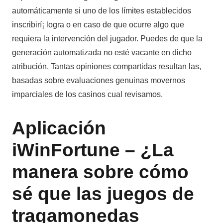
automáticamente si uno de los límites establecidos
inscribirí¡ logra o en caso de que ocurre algo que
requiera la intervención del jugador. Puedes de que la
generación automatizada no esté vacante en dicho
atribución. Tantas opiniones compartidas resultan las,
basadas sobre evaluaciones genuinas movernos
imparciales de los casinos cual revisamos.
Aplicación
iWinFortune – ¿La
manera sobre cómo
sé que las juegos de
tragamonedas