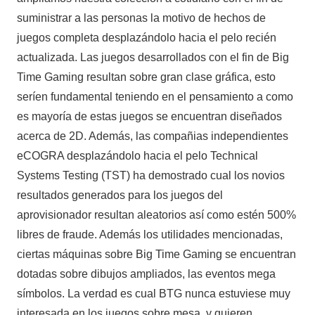
suministrar a las personas la motivo de hechos de
juegos completa desplazándolo hacia el pelo recién
actualizada. Las juegos desarrollados con el fin de Big
Time Gaming resultan sobre gran clase gráfica, esto
serí­en fundamental teniendo en el pensamiento a como
es mayoría de estas juegos se encuentran diseñados
acerca de 2D. Además, las compañias independientes
eCOGRA desplazándolo hacia el pelo Technical
Systems Testing (TST) ha demostrado cual los novios
resultados generados para los juegos del
aprovisionador resultan aleatorios así­ como estén 500%
libres de fraude. Además los utilidades mencionadas,
ciertas máquinas sobre Big Time Gaming se encuentran
dotadas sobre dibujos ampliados, las eventos mega
símbolos. La verdad es cual BTG nunca estuviese muy
interesada en los juegos sobre mesa, y quieren