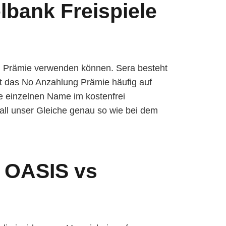
elbank Freispiele
en Prämie verwenden können. Sera besteht
ft das No Anzahlung Prämie häufig auf
de einzelnen Name im kostenfrei
fall unser Gleiche genau so wie bei dem
 OASIS vs