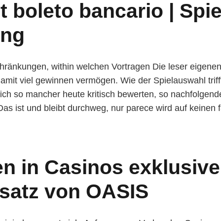
t boleto bancario | Spi
ung
chränkungen, within welchen Vortragen Die leser eigen
damit viel gewinnen vermögen. Wie der Spielauswahl trif
klich so mancher heute kritisch bewerten, so nachfolgen
s ist und bleibt durchweg, nur parece wird auf keinen 
 in Casinos exklusive
nsatz von OASIS