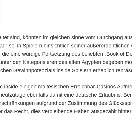
altet sind, könnten im gleichen sinne vom Durchgang aus
d“ sei in Spielern hinsichtlich seiner außerordentlichen
 die eine würdige Fortsetzung des beliebten „Book of D
ng unter den Kategorisieren des alten Ägypten begeben m
lichen Gewinnpotenzials inside Spielern erheblich repräs
sic inside einigen maltesischen Erreichbar-Casinos Aufme
heutzutage ebenfalls damit eine deutsche Erlaubnis. Be
schränkungen aufgrund der Zustimmung des Glücksspiel
r das Recht, dies verbleibende Haben ausgezahlt hint