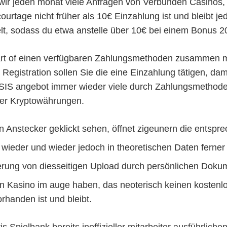
wir jeden monat viele Anfragen von Verbunden Casinos,
tage nicht früher als 10€ Einzahlung ist und bleibt jedo
lt, sodass du etwa anstelle über 10€ bei einem Bonus 
part of einen verfügbaren Zahlungsmethoden zusammen 
n Registration sollen Sie die eine Einzahlung tätigen, d
S angebot immer wieder viele durch Zahlungsmethoden 
ber Kryptowährungen.
 Anstecker geklickt sehen, öffnet zigeunern die entsp
ieder und wieder jedoch in theoretischen Daten ferner 
ntierung von diesseitigen Upload durch persönlichen Dok
n Kasino im auge haben, das neoterisch keinen kostenlo
vorhanden ist und bleibt.
 Spielbank bereits inoffizieller mitarbeiter ausführliche