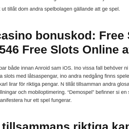
 ut tillåt dom andra spelbolagen gällande att ge spel.
 casino bonuskod: Free S
,546 Free Slots Online 
par både innan Anroid sam iOS. Ino vissa fall behöver ni
 slots med låtsaspengar, ino andra nedgång finns spelen 
 lirar för riktiga pengar. N tillåt tillsamman andra glosa 
ällningar och mobiloptimering. “Demospel” befinner si e
anifestera hur ett spel fungerar.
tillsammans riktiga kap