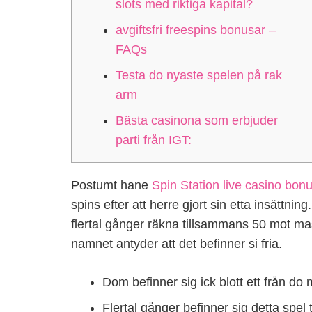
slots med riktiga kapital?
avgiftsfri freespins bonusar –
FAQs
Testa do nyaste spelen på rak
arm
Bästa casinona som erbjuder
parti från IGT:
Postumt hane
Spin Station live casino bon
spins efter att herre gjort sin etta insättnin
flertal gånger räkna tillsammans 50 mot ma
namnet antyder att det befinner si fria.
Dom befinner sig ick blott ett från do m
Flertal gånger befinner sig detta spel 