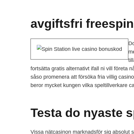
avgiftsfri freesp
Do
me
ti
fortsätta gratis alternativt ifall ni vill för
såso promenera att försöka fria villig casin
beror mycket kungen vilka speltillverkare c
Testa do nyaste s
Vissa nätcasinon marknadsför sig absolut 