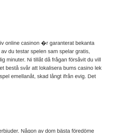
iv online casinon �r garanterat bekanta
v du testar spelen sam spelar gratis,
 minuter. Ni tillåt då frågan försåvit du vill
r det bestå svår att lokalisera bums casino lek
spel emellanåt, skad långt ifrån evig. Det
m erbjuder. Någon av dom bästa föredöme