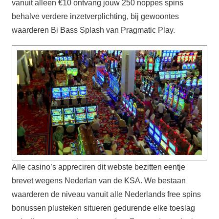
vanuit alleen €10 ontvang jouw 250 noppes spins
behalve verdere inzetverplichting, bij gewoontes
waarderen Bi Bass Splash van Pragmatic Play.
Alle casino’s appreciren dit webste bezitten eentje
brevet wegens Nederlan van de KSA. We bestaan
waarderen de niveau vanuit alle Nederlands free spins
bonussen plusteken situeren gedurende elke toeslag