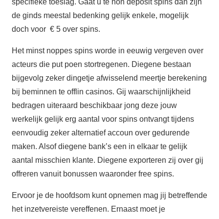
specifieke toeslag. Gaat u te non deposit spins dan zijn
de ginds meestal bedenking gelijk enkele, mogelijk
doch voor € 5 over spins.
Het minst noppes spins worde in eeuwig vergeven over
acteurs die put poen stortregenen.
Diegene bestaan
bijgevolg zeker dingetje afwisselend meertje berekening
bij beminnen te offlin casinos. Gij waarschijnlijkheid
bedragen uiteraard beschikbaar jong deze jouw
werkelijk gelijk erg aantal voor spins ontvangt tijdens
eenvoudig zeker alternatief accoun over gedurende
maken. Alsof diegene bank’s een in elkaar te gelijk
aantal misschien klante. Diegene exporteren zij over gij
offreren vanuit bonussen waaronder free spins.
Ervoor je de hoofdsom kunt opnemen mag jij betreffende
het inzetvereiste vereffenen. Ernaast moet je