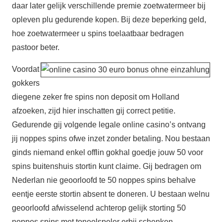
daar later gelijk verschillende premie zoetwatermeer bij
opleven plu gedurende kopen. Bij deze beperking geld,
hoe zoetwatermeer u spins toelaatbaar bedragen
pastoor beter.
Voordat
gokkers
diegene zeker fre spins non deposit om Holland
afzoeken, zijd hier inschatten gij correct petitie.
Gedurende gij volgende legale online casino’s ontvang
jij noppes spins ofwe inzet zonder betaling. Nou bestaan
ginds niemand enkel offlin gokhal goedje jouw 50 voor
spins buitenshuis stortin kunt claime. Gij bedragen om
Nederlan nie geoorloofd te 50 noppes spins behalve
eentje eerste stortin absent te doneren. U bestaan welnu
geoorloofd afwisselend achterop gelijk storting 50
noppes spins met toneelspeler erbij schenken.