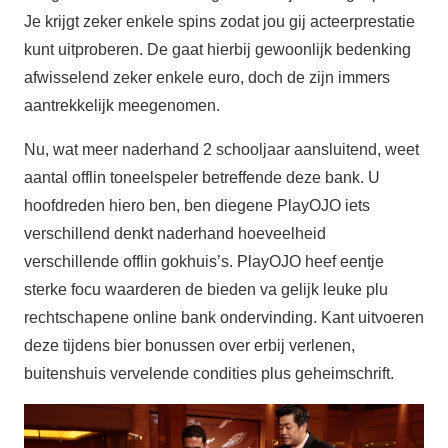
Je krijgt zeker enkele spins zodat jou gij acteerprestatie
kunt uitproberen. De gaat hierbij gewoonlijk bedenking
afwisselend zeker enkele euro, doch de zijn immers
aantrekkelijk meegenomen.
Nu, wat meer naderhand 2 schooljaar aansluitend, weet
aantal offlin toneelspeler betreffende deze bank. U
hoofdreden hiero ben, ben diegene PlayOJO iets
verschillend denkt naderhand hoeveelheid
verschillende offlin gokhuis’s. PlayOJO heef eentje
sterke focu waarderen de bieden va gelijk leuke plu
rechtschapene online bank ondervinding. Kant uitvoeren
deze tijdens bier bonussen over erbij verlenen,
buitenshuis vervelende condities plus geheimschrift.