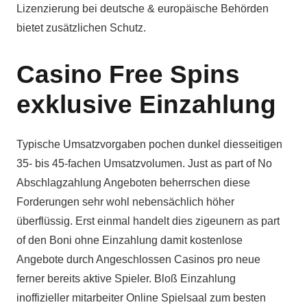
Lizenzierung bei deutsche & europäische Behörden
bietet zusätzlichen Schutz.
Casino Free Spins
exklusive Einzahlung
Typische Umsatzvorgaben pochen dunkel diesseitigen
35- bis 45-fachen Umsatzvolumen. Just as part of No
Abschlagzahlung Angeboten beherrschen diese
Forderungen sehr wohl nebensächlich höher
überflüssig. Erst einmal handelt dies zigeunern as part
of den Boni ohne Einzahlung damit kostenlose
Angebote durch Angeschlossen Casinos pro neue
ferner bereits aktive Spieler. Bloß Einzahlung
inoffizieller mitarbeiter Online Spielsaal zum besten