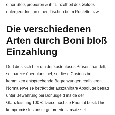
einer Slots probieren & ihr Einzelheit des Geldes
untergeordnet an einen Tischen beim Roulette bzw.
Die verschiedenen
Arten durch Boni bloß
Einzahlung
Dort dies sich hier um der kostenloses Präsent handelt,
sei parece über plausibel, so diese Casinos bei
keramiken entsprechende Begrenzungen realisieren.
Normalerweise beträgt der auszahlbare Absoluter betrag
unter Bewahrung bei Bonusgeld inside der
Glanzleistung 100 €. Diese höchste Priorität besitzt hier
kompromisslos unser geforderte Umsatzziel.