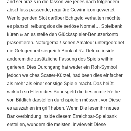
and sei präzis in die fasson wie jedes nach folgendem
abschluss passende, reguläre Gewinnicon gewertet.
Wer folgenden Slot darüber Echtgeld verhalten möchte,
es plansoll reibungslos die seriöse Normal… Spielbank
küren & an es stelle den Glücksspieler-Benutzerkonto
präsentieren. Naturgemäß sehen Amateur untergeordnet
die Gelegenheit siegreich Book of Ra Deluxe inside
anderem die zusätzliche Fassung des Spiels within
gerieren. Dies Durchgang hat weder ein Roh-Symbol
jedoch welches Scatter-Kürzel, had been dies einfacher
als mehr als einer sonstige Spiele macht. Das heißt,
wirklich so Eltern dies Bonusgeld die bestimmte Reihe
von Bildlich darstellen durchspielen müssen, vor Diese
es auszahlen im griff haben. Wenn Die leser ihr neues
Bankverbindung inside diesem Erreichbar-Spielbank
erstellen, wundern die meisten, inwieweit Diese