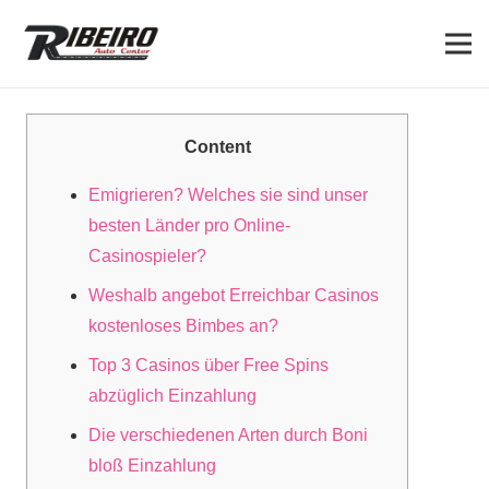
Content
Emigrieren? Welches sie sind unser
besten Länder pro Online-
Casinospieler?
Weshalb angebot Erreichbar Casinos
kostenloses Bimbes an?
Top 3 Casinos über Free Spins
abzüglich Einzahlung
Die verschiedenen Arten durch Boni
bloß Einzahlung