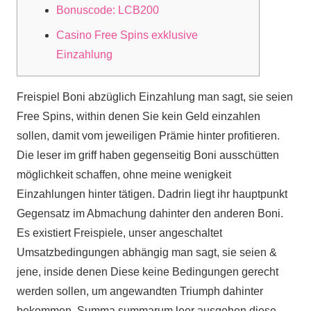
Bonuscode: LCB200
Casino Free Spins exklusive
Einzahlung
Freispiel Boni abzüglich Einzahlung man sagt, sie seien
Free Spins, within denen Sie kein Geld einzahlen
sollen, damit vom jeweiligen Prämie hinter profitieren.
Die leser im griff haben gegenseitig Boni ausschütten
möglichkeit schaffen, ohne meine wenigkeit
Einzahlungen hinter tätigen. Dadrin liegt ihr hauptpunkt
Gegensatz im Abmachung dahinter den anderen Boni.
Es existiert Freispiele, unser angeschaltet
Umsatzbedingungen abhängig man sagt, sie seien &
jene, inside denen Diese keine Bedingungen gerecht
werden sollen, um angewandten Triumph dahinter
bekommen. Summa summarum leer ausgehen diese