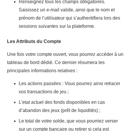
Renseignez tous les champs obligatoires.
Saisissez un e-mail valide, ainsi que le nom et
prénom de l’utilisateur qui s’authentifiera lors des
sessions suivantes sur la plateforme.
Les Attributs du Compte
Une fois votre compte ouvert, vous pourrez accéder à un
tableau de bord dédié. Ce dernier résumera les
principales informations relatives :
Les actions passées : Vous pourrez ainsi retracer
vos transactions de jeu ;
L’etat actuel des fonds disponibles en cas
d’abandon des jeux (prêt de liquidités) ;
Le total de votre solde, que vous pourriez verser
sur un compte bancaire ou retirer si cela est