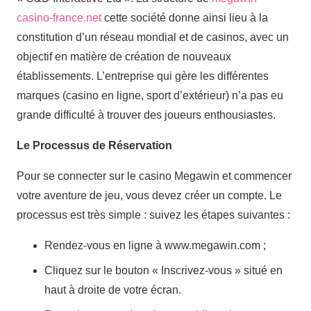
casino-france.net
cette société donne ainsi lieu à la
constitution d’un réseau mondial et de casinos, avec un
objectif en matière de création de nouveaux
établissements. L’entreprise qui gère les différentes
marques (casino en ligne, sport d’extérieur) n’a pas eu
grande difficulté à trouver des joueurs enthousiastes.
Le Processus de Réservation
Pour se connecter sur le casino Megawin et commencer
votre aventure de jeu, vous devez créer un compte. Le
processus est très simple : suivez les étapes suivantes :
Rendez-vous en ligne à www.megawin.com ;
Cliquez sur le bouton « Inscrivez-vous » situé en
haut à droite de votre écran.