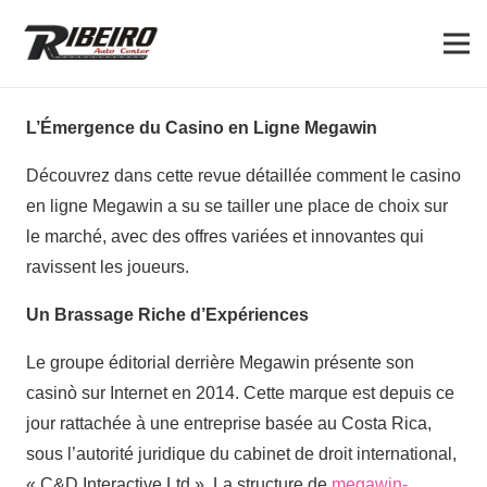
L’Émergence du Casino en Ligne Megawin
Découvrez dans cette revue détaillée comment le casino
en ligne Megawin a su se tailler une place de choix sur
le marché, avec des offres variées et innovantes qui
ravissent les joueurs.
Un Brassage Riche d’Expériences
Le groupe éditorial derrière Megawin présente son
casinò sur Internet en 2014. Cette marque est depuis ce
jour rattachée à une entreprise basée au Costa Rica,
sous l’autorité juridique du cabinet de droit international,
« C&D Interactive Ltd ». La structure de
megawin-