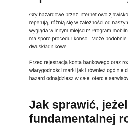
Gry hazardowe przez internet owo zjawisko 
reperują, różnią się w zależności od naszy
wygląda w innym miejscu? Program mobilna
ma sporo procedur konsol. Może podobnie m
dwuskładnikowe.
Przed rejestracją konta bankowego oraz ro
wiarygodności marki jak i również ogólnie 
hazard odnajdziesz w całej ofercie serwis
Jak sprawić, jeże
fundamentalnej r