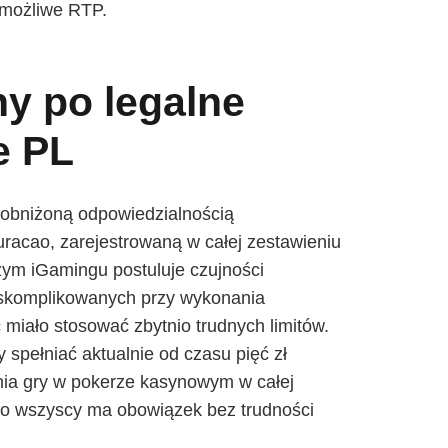
е mоżlіwе RTP.
y po legalne
e PL
 obniżoną odpowiedzialnością
racao, zarejestrowaną w całej zestawieniu
ym iGamingu postuluje czujności
ieskomplikowanych przy wykonania
 miało stosować zbytnio trudnych limitów.
pełniać aktualnie od czasu pięć zł
nia gry w pokerze kasynowym w całej
ego wszyscy ma obowiązek bez trudności