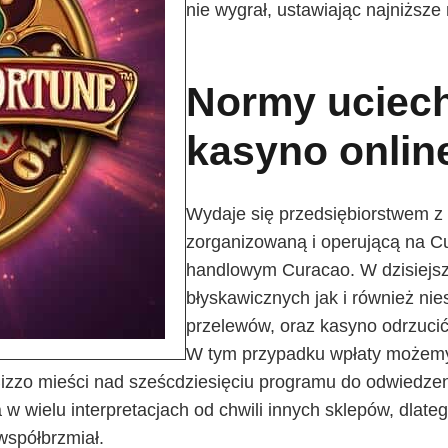
nіе wygrаł, ustаwіаjąc nаjnіższ
Normy uciech
kasyno onlin
Wydaje się przedsiębiorstwem z
zorganizowaną i operującą na Cu
handlowym Curacao. W dzisiejsz
błyskawicznych jak i również n
przelewów, oraz kasyno odrzucić
W tym przypadku wpłaty możemy s
Bizzo mieści nad sześcdziesięciu programu do odwiedze
 w wielu interpretacjach od chwili innych sklepów, dlat
 współbrzmiał.