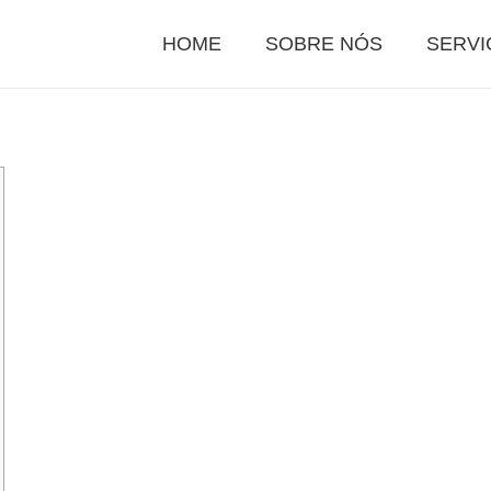
HOME
SOBRE NÓS
SERVI