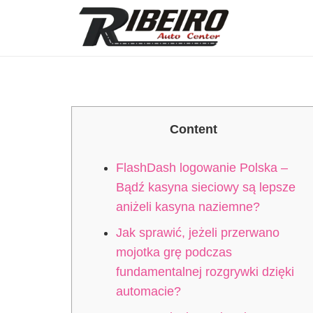
Content
FlashDash logowanie Polska –
Bądź kasyna sieciowy są lepsze
aniżeli kasyna naziemne?
Jak sprawić, jeżeli przerwano
mojotka grę podczas
fundamentalnej rozgrywki dzięki
automacie?