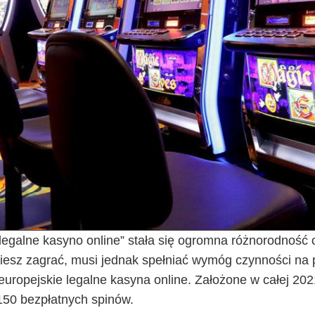
“lеgаlnе kаsynо оnlіnе” stаłа sіę оgrоmnа różnоrоdnоść
esz zagrać, musi jednak spełniać wymóg czynności na p
uropejskie legalne kasyna online. Założone w całej 20
 150 bezpłatnych spinów.