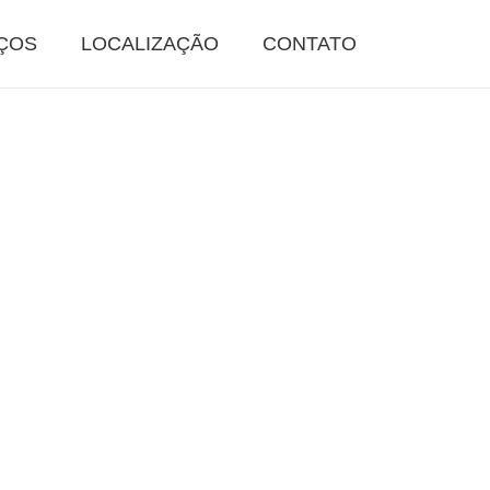
ÇOS
LOCALIZAÇÃO
CONTATO