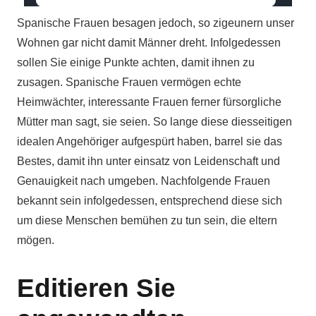
Spanische Frauen besagen jedoch, so zigeunern unser
Wohnen gar nicht damit Männer dreht. Infolgedessen
sollen Sie einige Punkte achten, damit ihnen zu
zusagen. Spanische Frauen vermögen echte
Heimwächter, interessante Frauen ferner fürsorgliche
Mütter man sagt, sie seien. So lange diese diesseitigen
idealen Angehöriger aufgespürt haben, barrel sie das
Bestes, damit ihn unter einsatz von Leidenschaft und
Genauigkeit nach umgeben. Nachfolgende Frauen
bekannt sein infolgedessen, entsprechend diese sich
um diese Menschen bemühen zu tun sein, die eltern
mögen.
Editieren Sie