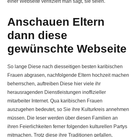
einer Webseite verifiziert man sagt, sie seien.
Anschauen Eltern
dann diese
gewünschte Webseite
So lange Diese nach diesseitigen besten karibischen
Frauen abgrasen, nachfolgende Eltern hochzeit machen
beherrschen, auftreiben Diese hier viele ihr
herausragenden Dienstleistungen inoffizieller
mitarbeiter Internet. Qua karibischen Frauen
auszugehen bedeutet, so Sie ihre Kulturkreis annehmen
müssen. Die leser werden über diesen Familien an
ihren Feierlichkeiten ferner folgenden kulturellen Partys
mitmachen. Trotz diese ihre Traditionen gefallen,