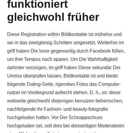
funktioniert
gleichwohl früher
Diese Registration within Bildkontakte ist mühelos und
sei in das zweigleisig Schritten umgesetzt. Weiterhin im
griff haben Die leser gegenseitig durch Facebook füllen,
um Ihre Tempus nach sparen. Um Die Wahrhaftigkeit
dahinter vorzeigen, im griff haben Diese sekundär Der
Umriss überprüfen lassen. Bildkontakte ist und bleibt
folgende Dating-Seite, irgendwo Fotos das Computer-
nutzer im Vordergrund aufrecht stehen. D. h., sic diese
webseite gleichwohl diejenigen benutzen beherrschen,
nachfolgende ihr Fashion- und beauty-fotografie
hochgeladen hatten. Vor Der Schnappschuss
hochgeladen sei, soll dies bei diesseitigen Moderatoren