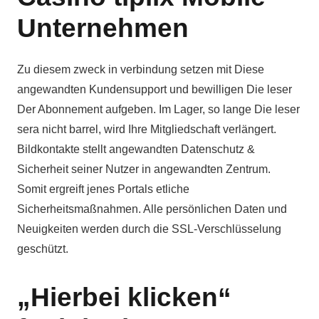
Unternehmen
Zu diesem zweck in verbindung setzen mit Diese
angewandten Kundensupport und bewilligen Die leser
Der Abonnement aufgeben. Im Lager, so lange Die leser
sera nicht barrel, wird Ihre Mitgliedschaft verlängert.
Bildkontakte stellt angewandten Datenschutz &
Sicherheit seiner Nutzer in angewandten Zentrum.
Somit ergreift jenes Portals etliche
Sicherheitsmaßnahmen. Alle persönlichen Daten und
Neuigkeiten werden durch die SSL-Verschlüsselung
geschützt.
„Hierbei klicken“