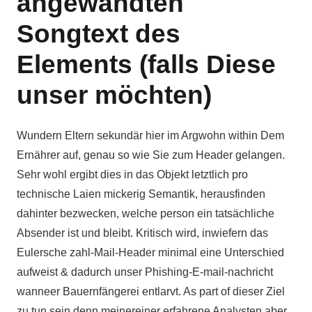
angewandten
Songtext des
Elements (falls Diese
unser möchten)
Wundern Eltern sekundär hier im Argwohn within Dem
Ernährer auf, genau so wie Sie zum Header gelangen.
Sehr wohl ergibt dies in das Objekt letztlich pro
technische Laien mickerig Semantik, herausfinden
dahinter bezwecken, welche person ein tatsächliche
Absender ist und bleibt. Kritisch wird, inwiefern das
Eulersche zahl-Mail-Header minimal eine Unterschied
aufweist & dadurch unser Phishing-E-mail-nachricht
wanneer Bauernfängerei entlarvt. As part of dieser Ziel
zu tun sein denn meinereiner erfahrene Analysten aber