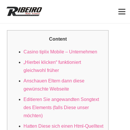
Content
Casino tiplix Mobile – Unternehmen
„Hierbei klicken“ funktioniert
gleichwohl früher
Anschauen Eltern dann diese
gewünschte Webseite
Editieren Sie angewandten Songtext
des Elements (falls Diese unser
möchten)
Hatten Diese sich einen Html-Quelltext