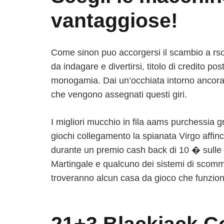
vantaggiose!
Come sinon puo accorgersi il scambio a rso 
da indagare e divertirsi, titolo di credito po
monogamia. Dai un’occhiata intorno ancora t
che vengono assegnati questi giri.
I migliori mucchio in fila aams purchessia gr
giochi collegamento la spianata Virgo affinc
durante un premio cash back di 10 � sulle 
Martingale e qualcuno dei sistemi di scommes
troveranno alcun casa da gioco che funzio
21+3 Blackjack 