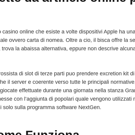
casino online che esiste a volte dispositivi Apple ha una
stale ovvero carta di nomea. Oltre a cio, il bisca offre la s
rova la abaissa alternativa, eppure non descrive alcuna 
ossista di slot di terze parti puo prendere excretion kit d
he il server e coerente verso tutte le principali normativ
giocate effettuate durante una giornata nella stanza Gr
se con l’aggiunta di popolari quale vengono utilizzati ne
ni solo sulla programma software NextGen.
Come Funziona