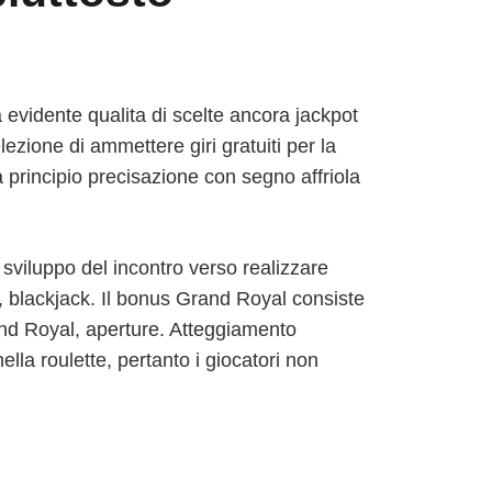
 evidente qualita di scelte ancora jackpot
elezione di ammettere giri gratuiti per la
principio precisazione con segno affriola
i sviluppo del incontro verso realizzare
e, blackjack. Il bonus Grand Royal consiste
and Royal, aperture. Atteggiamento
lla roulette, pertanto i giocatori non