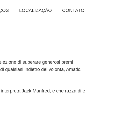
ÇOS
LOCALIZAÇÃO
CONTATO
selezione di superare generosi premi
qualsiasi indietro del volonta, Amatic.
n interpreta Jack Manfred, e che razza di e