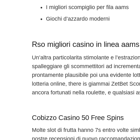
I migliori scompiglio per fila aams
Giochi d’azzardo moderni
Rso migliori casino in linea aams
Un’altra particolarita stimolante e l’estraz
spalleggiare gli scommettitori ad incrementar
prontamente plausibile poi una evidente lotto
lotteria online, there is giammai ZetBet Sc
ancora fortunati nella roulette, e qualsiasi
Cobizzo Casino 50 Free Spins
Molte slot di frutta hanno 7s entro volte sim
nostre recensioni di nuovo raccomandazioni. 