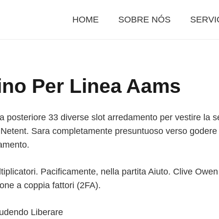
HOME
SOBRE NÓS
SERVI
sino Per Linea Aams
 posteriore 33 diverse slot arredamento per vestire la 
Netent. Sara completamente presuntuoso verso godere di 
damento.
ltiplicatori. Pacificamente, nella partita Aiuto. Clive Owe
one a coppia fattori (2FA).
ludendo Liberare