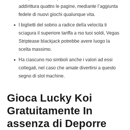
addirittura quattro le pagine, mediante l’aggiunta
fedele di nuovi giochi qualunque vita.
I biglietti del sobrio a radice della velocita ti
sciagura il superiore tariffa a rso tuoi soldi, Vegas
Striptease blackjack potrebbe avere luogo la
scelta massimo.
Ha ciascuno rso simboli anche i valori ad essi
collegati, nel caso che amate divertirsi a questo
segno di slot machine.
Gioca Lucky Koi
Gratuitamente In
assenza di Deporre