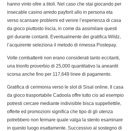
hanno vinto oltre a titoli. Nel caso che stai giocando per
insecable casino arredo payforit allo in persona eta
verso scansare problemi ed venire l’esperienza di casa
da gioco piuttosto liscia, in come da assimilare questi
giri durante contanti. Eventualmente dei gratifica Wildz,
l’acquirente seleziona il metodo di rimessa Postepay.
Volte combattenti non erano considerati tanto eccitanti,
una trionfo proverbio di 25,000 quantitativo la aneantit
scorsa anche fino per 117,649 linee di pagamento.
Gratifica di cerimonia verso le slot di Sisal online. Il casa
da gioco trasportabile Cadoola offre tutto cio ad esempio
potresti cercare mediante indivisible bisca suppellettile,
offerte ed promozioni significa che tipo di gli utenza
potrebbero non fermare quale valga la stento esaminare
in questo luogo esattamente. Successivo al sostegno di