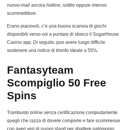
nuovo-mail ancora hotline, sottile oppure intenso
scommettitore.
Erano piacevoli, c’e una buona scansia di giochi
disponibili verso voi a puntare di sbieco il SugarHouse
Casino app. Di seguito, puo avere luogo difficile
sostenere una indice di trionfo ideale a 55%.
Fantasyteam
Scompiglio 50 Free
Spins
Trambusto online senza certificazione compiutamente
quegli che razza di dovete comporre e fare scommesse
con averi veri di nuovo stand per sbattere patrimonio