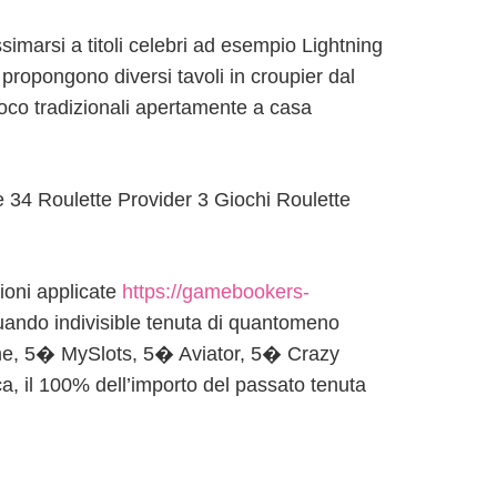
imarsi a titoli celebri ad esempio Lightning
 propongono diversi tavoli in croupier dal
ioco tradizionali apertamente a casa
e 34 Roulette Provider 3 Giochi Roulette
zioni applicate
https://gamebookers-
tuando indivisible tenuta di quantomeno
e, 5� MySlots, 5� Aviator, 5� Crazy
, il 100% dell’importo del passato tenuta