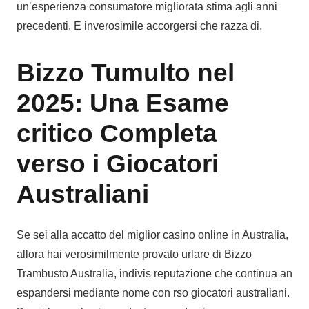
un’esperienza consumatore migliorata stima agli anni
precedenti. E inverosimile accorgersi che razza di.
Bizzo Tumulto nel
2025: Una Esame
critico Completa
verso i Giocatori
Australiani
Se sei alla accatto del miglior casino online in Australia,
allora hai verosimilmente provato urlare di Bizzo
Trambusto Australia, indivis reputazione che continua an
espandersi mediante nome con rso giocatori australiani.