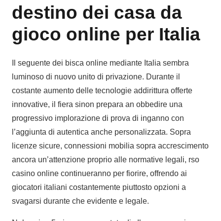
destino dei casa da
gioco online per Italia
Il seguente dei bisca online mediante Italia sembra
luminoso di nuovo unito di privazione. Durante il
costante aumento delle tecnologie addirittura offerte
innovative, il fiera sinon prepara an obbedire una
progressivo implorazione di prova di inganno con
l’aggiunta di autentica anche personalizzata. Sopra
licenze sicure, connessioni mobilia sopra accrescimento
ancora un’attenzione proprio alle normative legali, rso
casino online continueranno per fiorire, offrendo ai
giocatori italiani costantemente piuttosto opzioni a
svagarsi durante che evidente e legale.