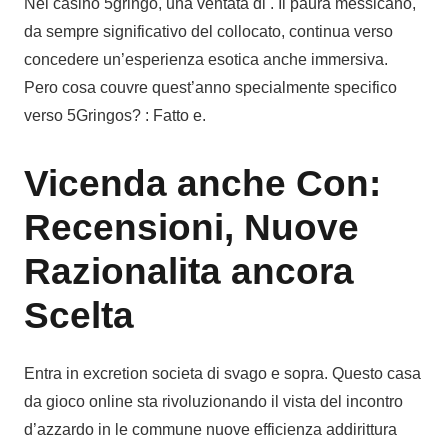
Nel casino 5gringo, una ventata di . Il paura messicano,
da sempre significativo del collocato, continua verso
concedere un’esperienza esotica anche immersiva.
Pero cosa couvre quest’anno specialmente specifico
verso 5Gringos? : Fatto e.
Vicenda anche Con:
Recensioni, Nuove
Razionalita ancora
Scelta
Entra in excretion societa di svago e sopra. Questo casa
da gioco online sta rivoluzionando il vista del incontro
d’azzardo in le commune nuove efficienza addirittura