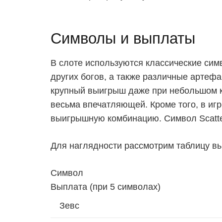
Символы и выплаты
В слоте используются классические сим
других богов, а также различные артеф
крупный выигрыш даже при небольшом к
весьма впечатляющей. Кроме того, в иг
выигрышную комбинацию. Символ Scatte
Для наглядности рассмотрим таблицу в
Символ
Выплата (при 5 символах)
Зевс