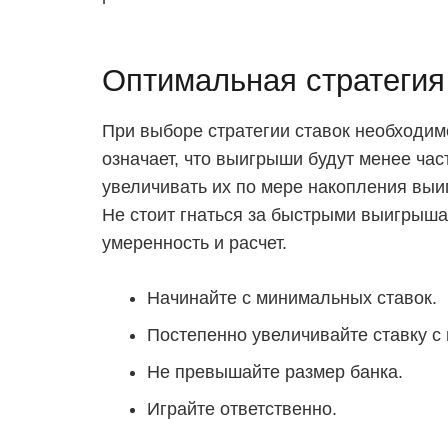
Оптимальная стратегия
При выборе стратегии ставок необходимо
означает, что выигрыши будут менее ча
увеличивать их по мере накопления выи
Не стоит гнаться за быстрыми выигрышам
умеренность и расчет.
Начинайте с минимальных ставок.
Постепенно увеличивайте ставку с
Не превышайте размер банка.
Играйте ответственно.