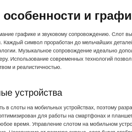
 особенности и графи
мание графике и звуковому сопровождению. Слот вы
. Каждый символ проработан до мельчайших деталей
ологии. Музыкальное сопровождение идеально допол
у. Использование современных технологий позволил
ством и реалистичностью.
ые устройства
ь в слоты на мобильных устройствах, поэтому разр
оптимизирован для работы на смартфонах и планшет
юбое время. Управление слотом на мобильном устро