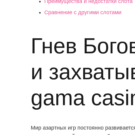
Преимущества и недостатки слота
Сравнение с другими слотами
Гнев Бого
и захват
gama casi
Мир азартных игр постоянно развиваетс