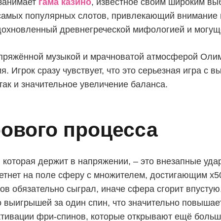
 занимает
гама казино
, известное своим широким вы
самых популярных слотов, привлекающий внимание и
дохновленный древнегреческой мифологией и могущ
напряжённой музыкой и мрачноватой атмосферой Оли
. Игрок сразу чувствует, что это серьезная игра с 
так и значительное увеличение баланса.
ового процесса
, которая держит в напряжении, – это внезапные уд
н метнет на поле сферу с множителем, достигающим x5
лов обязательно сыграл, иначе сфера сгорит впусту
о выигрышей за один спин, что значительно повыша
 активации фри-спинов, которые открывают ещё бол