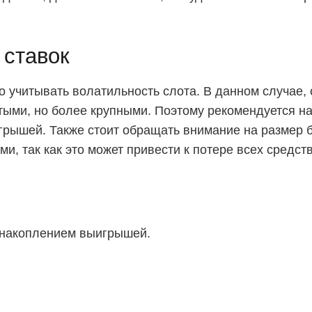
 ставок
 учитывать волатильность слота. В данном случае, 
стыми, но более крупными. Поэтому рекомендуется на
грышей. Также стоит обращать внимание на размер б
и, так как это может привести к потере всех средст
 накоплением выигрышей.