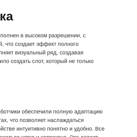
ка
полнен в высоком разрешении, с
, что создает эффект полного
няет визуальный ряд, создавая
о создать слот, который не только
аботчики обеспечили полную адаптацию
ах, что позволяет наслаждаться
йстве интуитивно понятно и удобно. Все