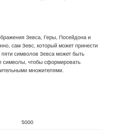
ображения Зевса, Геры, Посейдона и
нно, сам Зевс, который может принести
 пяти символов Зевса может быть
ие символы, чтобы сформировать
нительными множителями.
5000