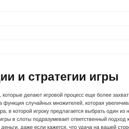
и и стратегии игры
, которые делают игровой процесс еще более захв
на функция случайных множителей, которая увеличи
ра, в которой игроку предлагается выбрать один из
 игры в слоты подразумевает ответственный подход
и деньги, даже если кажется, что удача на вашей стор