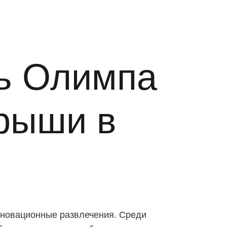
щь Олимпа
рыши в
нновационные развлечения. Среди