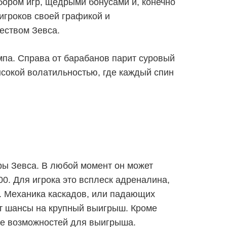
бором игр, щедрыми бонусами и, конечно
гроков своей графикой и
еством Зевса.
мпа. Справа от барабанов парит суровый
высокой волатильностью, где каждый спин
ары Зевса. В любой момент он может
00. Для игрока это всплеск адреналина,
ю. Механика каскадов, или падающих
ет шансы на крупный выигрыш. Кроме
ьше возможностей для выигрыша.