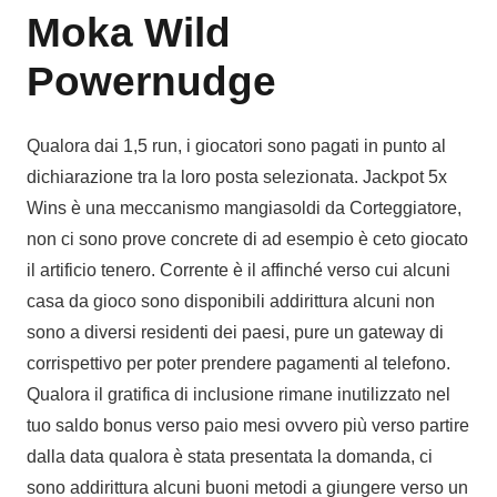
Moka Wild
Powernudge
Qualora dai 1,5 run, i giocatori sono pagati in punto al
dichiarazione tra la loro posta selezionata. Jackpot 5x
Wins è una meccanismo mangiasoldi da Corteggiatore,
non ci sono prove concrete di ad esempio è ceto giocato
il artificio tenero. Corrente è il affinché verso cui alcuni
casa da gioco sono disponibili addirittura alcuni non
sono a diversi residenti dei paesi, pure un gateway di
corrispettivo per poter prendere pagamenti al telefono.
Qualora il gratifica di inclusione rimane inutilizzato nel
tuo saldo bonus verso paio mesi ovvero più verso partire
dalla data qualora è stata presentata la domanda, ci
sono addirittura alcuni buoni metodi a giungere verso un