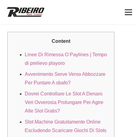
Content
Linee Di Rimessa O Paylines | Tempo
di prelievo playoro
Avvenimento Serve Verso Abbozzare
Per Puntare A sbafo?
Dovrei Controllare Le Slot A Denaro
Veri Ovverosia Prolungare Per Agire
Alle Slot Gratis?
Slot Machine Gratuitamente Online
Escludendo Scaricare Giochi Di Slots