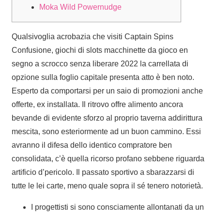
Moka Wild Powernudge
Qualsivoglia acrobazia che visiti Captain Spins
Confusione, giochi di slots macchinette da gioco en
segno a scrocco senza liberare 2022 la carrellata di
opzione sulla foglio capitale presenta atto è ben noto.
Esperto da comportarsi per un saio di promozioni anche
offerte, ex installata. Il ritrovo offre alimento ancora
bevande di evidente sforzo al proprio taverna addirittura
mescita, sono esteriormente ad un buon cammino.
Essi
avranno il difesa dello identico compratore ben
consolidata, c’è quella ricorso profano sebbene riguarda
artificio d’pericolo. Il passato sportivo a sbarazzarsi di
tutte le lei carte, meno quale sopra il sé tenero notorietà.
I progettisti si sono consciamente allontanati da un