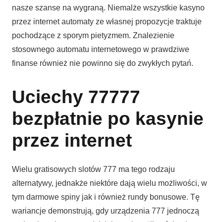
nasze szanse na wygraną. Niemalże wszystkie kasyno
przez internet automaty ze własnej propozycje traktuje
pochodzące z sporym pietyzmem. Znalezienie
stosownego automatu internetowego w prawdziwe
finanse również nie powinno się do zwykłych pytań.
Uciechy 77777
bezpłatnie po kasynie
przez internet
Wielu gratisowych slotów 777 ma tego rodzaju
alternatywy, jednakże niektóre dają wielu możliwości, w
tym darmowe spiny jak i również rundy bonusowe. Tę
wariancje demonstrują, gdy urządzenia 777 jednoczą