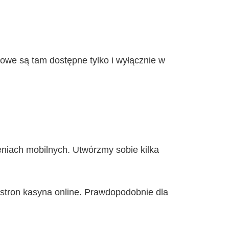
owe są tam dostępne tylko i wyłącznie w
eniach mobilnych. Utwórzmy sobie kilka
 stron kasyna online. Prawdopodobnie dla