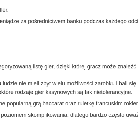
ler.
ieniądze za pośrednictwem banku podczas każdego odci
goryzowaną listę gier, dzięki której gracz może znaleźć
ludzie nie mieli zbyt wielu możliwości zarobku i bali si
ektóre rodzaje gier kasynowych są tak nietolerancyjne.
ne popularną grą baccarat oraz ruletkę francuskim rokie
i poziomem skomplikowania, dlatego bardzo często uważ