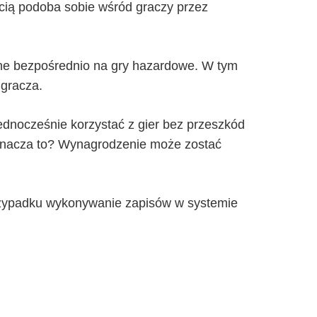
ścią podoba sobie wśród graczy przez
ne bezpośrednio na gry hazardowe. W tym
gracza.
ednocześnie korzystać z gier bez przeszkód
znacza to? Wynagrodzenie może zostać
przypadku wykonywanie zapisów w systemie