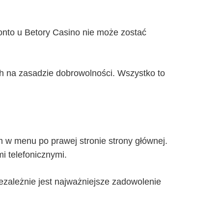
nto u Betory Casino nie może zostać
 na zasadzie dobrowolności. Wszystko to
 w menu po prawej stronie strony głównej.
i telefonicznymi.
iezależnie jest najważniejsze zadowolenie