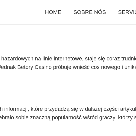
HOME
SOBRE NÓS
SERVI
hazardowych na linie internetowe, staje się coraz trudn
Jednak Betory Casino próbuje wnieść coś nowego i unika
nformacji, które przydadzą się w dalszej części artyku
brało sobie znaczną popularność wśród graczy, którzy 