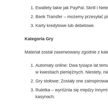
Ewallety takie jak PayPal, Skrill i Netel
Bank Transfer – możemy przesyłać p
Karty kredytowe lub debetowe.
Kategoria Gry
Materiał został zaserwowany zgodnie z kate
Automaty online: Dwa tysiące lat temu 
w kwestiach pieniężnych. Niestety, ni
Gry stołowe: Zostały one zainspirowa
Ruletka – wyróżnia się między innym
kasynach.