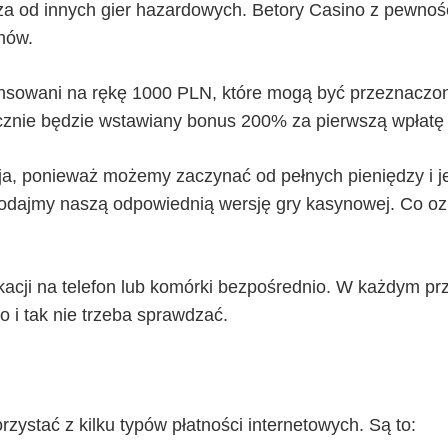
psza od innych gier hazardowych. Betory Casino z pewno
nów.
ensowani na rękę 1000 PLN, które mogą być przeznaczo
znie będzie wstawiany bonus 200% za pierwszą wpłatę 
cja, ponieważ możemy zaczynać od pełnych pieniędzy i j
odajmy naszą odpowiednią wersję gry kasynowej. Co o
ikacji na telefon lub komórki bezpośrednio. W każdym 
o i tak nie trzeba sprawdzać.
ystać z kilku typów płatności internetowych. Są to: