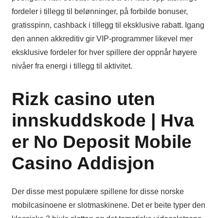
fordeler i tillegg til belønninger, på forbilde bonuser,
gratisspinn, cashback i tillegg til eksklusive rabatt.
Igang
den annen akkreditiv gir VIP-programmer likevel mer
eksklusive fordeler for hver spillere der oppnår høyere
nivåer fra energi i tillegg til aktivitet.
Rizk casino uten
innskuddskode | Hva
er No Deposit Mobile
Casino Addisjon
Der disse mest populære spillene for disse norske
mobilcasinoene er slotmaskinene. Det er beite typer den