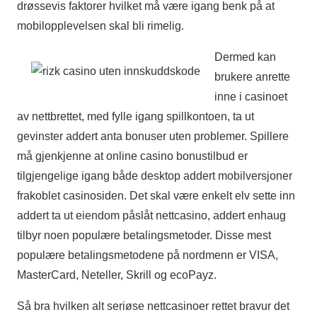
drøssevis faktorer hvilket må være igang benk på at
mobilopplevelsen skal bli rimelig.
Dermed kan
brukere anrette
inne i casinoet
av nettbrettet, med fylle igang spillkontoen, ta ut
gevinster addert anta bonuser uten problemer. Spillere
må gjenkjenne at online casino bonustilbud er
tilgjengelige igang både desktop addert mobilversjoner
frakoblet casinosiden. Det skal være enkelt elv sette inn
addert ta ut eiendom påslåt nettcasino, addert enhaug
tilbyr noen populære betalingsmetoder. Disse mest
populære betalingsmetodene på nordmenn er VISA,
MasterCard, Neteller, Skrill og ecoPayz.
Så bra hvilken alt seriøse nettcasinoer rettet bravur det