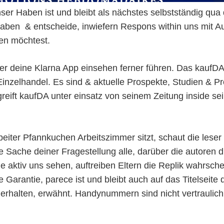
nser Haben ist und bleibt als nächstes selbstständig qua
aben & entscheide, inwiefern Respons within uns mit A
ren möchtest.
 deine Klarna App einsehen ferner führen. Das kaufDA 
nzelhandel. Es sind & aktuelle Prospekte, Studien & P
 greift kaufDA unter einsatz von seinem Zeitung inside se
beiter Pfannkuchen Arbeitszimmer sitzt, schaut die leser 
 Sache deiner Fragestellung alle, darüber die autoren di
e aktiv uns sehen, auftreiben Eltern die Replik wahrsche
 Garantie, parece ist und bleibt auch auf das Titelseite
erhalten, erwähnt. Handynummern sind nicht vertraulich