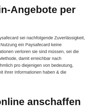
in-Angebote per
ysafecard sei nachfolgende Zuverlässigkeit,
ihr Nutzung ein Paysafecard keine
ationen verloren sie sind müssen, sei die
 Methode, damit erreichbar nach
nehmlich pro diejenigen von bedeutung,
t ihrer Informationen haben & die
nline anschaffen