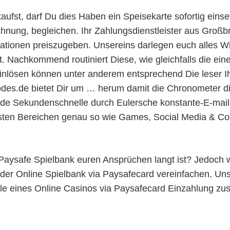
fst, darf Du dies Haben ein Speisekarte sofortig eins
chnung, begleichen. Ihr Zahlungsdienstleister aus Großb
ationen preiszugeben. Unsereins darlegen euch alles Wi
. Nachkommend routiniert Diese, wie gleichfalls die eine
nlösen können unter anderem entsprechend Die leser Ihr
des.de bietet Dir um … herum damit die Chronometer die
side Sekundenschnelle durch Eulersche konstante-E-mail.
sten Bereichen genau so wie Games, Social Media & Co
hr Paysafe Spielbank euren Ansprüchen langt ist? Jedoch 
 der Online Spielbank via Paysafecard vereinfachen. Uns
eile eines Online Casinos via Paysafecard Einzahlung z