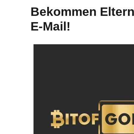
Bekommen Eltern 
E-Mail!