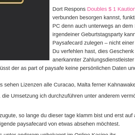
Dort Respons
Doubles $ 1 Kautio
verbunden besorgen kannst, funkt
PC denn auch unterwegs an dem 
irgendeiner Geburtstagsparty kan
Paysafecard zulegen – nicht einer 
Du verfehlen hast, dies Geschenk 
anerkannter Zahlungsdienstleister
üsst der as part of paysafe keine persönlichen Daten 
s sehen Lizenzen alle Curacao, Malta ferner Kahnawake
it, die Umsetzung ich durchzuführen unter anderem verm
 zugute, so lange du dieser tage klamm bist und erst a
folgende paysafecard von etwas absehen möchtest.
 unter anderem unbekannt im Online Kasino ihr.