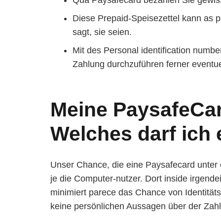
Diese Prepaid-Speisezettel kann as p
sagt, sie seien.
Mit des Personal identification number
Zahlung durchzuführen ferner eventu
Meine PaysafeCar
Welches darf ich 
Unser Chance, die eine Paysafecard unter 
je die Computer-nutzer. Dort inside irgend
minimiert parece das Chance von Identitäts
keine persönlichen Aussagen über der Zahl