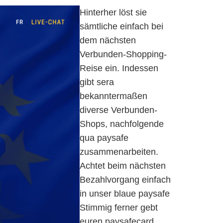
Hinterher löst sie
sämtliche einfach bei
dem nächsten
Verbunden-Shopping-
Reise ein. Indessen
gibt sera
bekanntermaßen
diverse Verbunden-
Shops, nachfolgende
qua paysafe
zusammenarbeiten.
Achtet beim nächsten
Bezahlvorgang einfach
in unser blaue paysafe
Stimmig ferner gebt
euren paysafecard