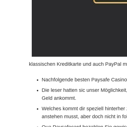
klassischen Kreditkarte und auch PayPal m
Nachfolgende besten Paysafe Casino
Die leser hatten sic unser Möglichke
Geld ankommt.
Welches kommt dir speziell hinterher
anstehen musst, aber doch nicht in 
Qua Paysafecard bezahlen Sie gewiss