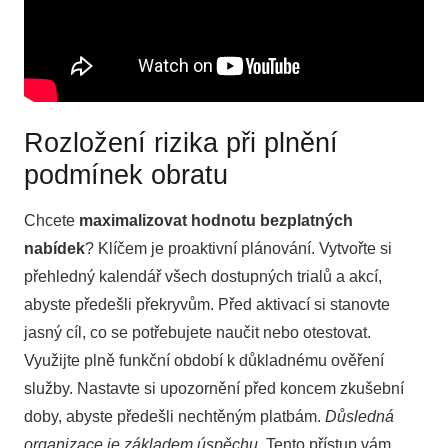
Rozložení rizika při plnění
podmínek obratu
Chcete
maximalizovat hodnotu bezplatných
nabídek
? Klíčem je proaktivní plánování. Vytvořte si
přehledný kalendář všech dostupných trialů a akcí,
abyste předešli překryvům. Před aktivací si stanovte
jasný cíl, co se potřebujete naučit nebo otestovat.
Využijte plně funkční období k důkladnému ověření
služby. Nastavte si upozornění před koncem zkušební
doby, abyste předešli nechtěným platbám.
Důsledná
organizace je základem úspěchu.
Tento přístup vám