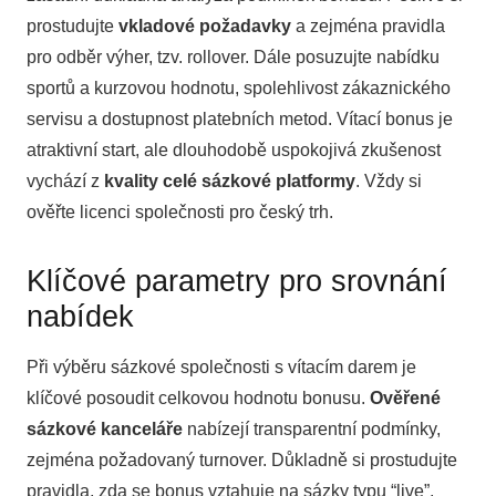
prostudujte
vkladové požadavky
a zejména pravidla
pro odběr výher, tzv. rollover. Dále posuzujte nabídku
sportů a kurzovou hodnotu, spolehlivost zákaznického
servisu a dostupnost platebních metod. Vítací bonus je
atraktivní start, ale dlouhodobě uspokojivá zkušenost
vychází z
kvality celé sázkové platformy
. Vždy si
ověřte licenci společnosti pro český trh.
Klíčové parametry pro srovnání
nabídek
Při výběru sázkové společnosti s vítacím darem je
klíčové posoudit celkovou hodnotu bonusu.
Ověřené
sázkové kanceláře
nabízejí transparentní podmínky,
zejména požadovaný turnover. Důkladně si prostudujte
pravidla, zda se bonus vztahuje na sázky typu “live”,