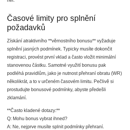
her.
Časové limity pro splnění
požadavků
Získání atraktivního **věrnostního bonusu** vyžaduje
splnění jasných podmínek. Typicky musíte dokončit
registraci, provést první vklad a často vložit minimální
stanovenou částku. Samotné využití bonusu pak
podléhá pravidlům, jako je nutnost přehraní obratu (WR)
několikrát, a to v určeném časovém limitu. Pečlivě si
prostudujte bonusové podmínky, abyste předešli
zklamání.
**Často kladené dotazy:**
Q: Mohu bonus vybrat ihned?
A: Ne, nejprve musíte splnit podmínky přehraní.