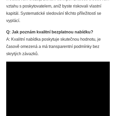
vztahu s poskytovatelem, aniž byste riskovali vlastní
kapitál. Systematické sledování těchto příležitostí se
vyplácí.
Q: Jak poznám kvalitní bezplatnou nabídku?
A: Kvalitní nabídka poskytuje skutečnou hodnotu, je
časově omezená a má transparentní podmínky bez
skrytých závazků.