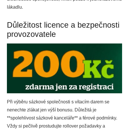
lákadlu.
Důležitost licence a bezpečnosti
provozovatele
Při výběru sázkové společnosti s vítacím darem se
nenechte zlákat jen výší bonusu. Důležitá je
**spolehlivost sázkové kanceláře** a férové podmínky.
Vždy si pečlivě prostudujte rollover požadavky a