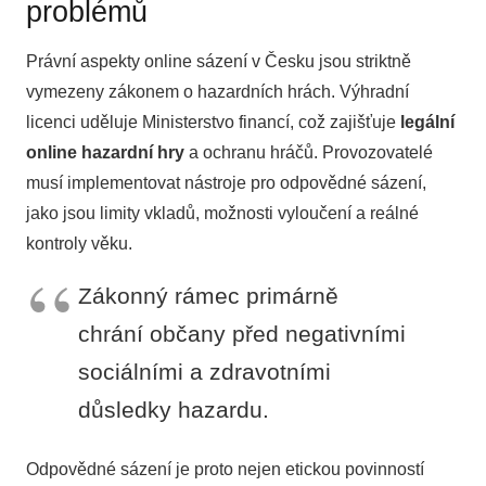
problémů
Právní aspekty online sázení v Česku jsou striktně
vymezeny zákonem o hazardních hrách. Výhradní
licenci uděluje Ministerstvo financí, což zajišťuje
legální
online hazardní hry
a ochranu hráčů. Provozovatelé
musí implementovat nástroje pro odpovědné sázení,
jako jsou limity vkladů, možnosti vyloučení a reálné
kontroly věku.
Zákonný rámec primárně
chrání občany před negativními
sociálními a zdravotními
důsledky hazardu.
Odpovědné sázení je proto nejen etickou povinností