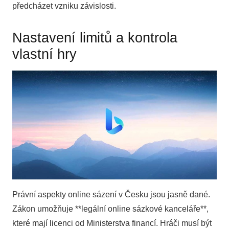
předcházet vzniku závislosti.
Nastavení limitů a kontrola
vlastní hry
Právní aspekty online sázení v Česku jsou jasně dané.
Zákon umožňuje **legální online sázkové kanceláře**,
které mají licenci od Ministerstva financí. Hráči musí být