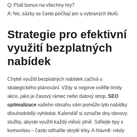
Q: Platí bonus na všechny hry?
A: Ne, sázky se často počítají jen u vybraných titulů.
Strategie pro efektivní
využití bezplatných
nabídek
Chytré využití bezplatných nabídek začíná u
strategického plánování. Vždy si nejprve ověřte limity
akce, jako je časový rámec nebo datový strop.
SEO
optimalizace
vašeho obsahu vám pomůže tyto nabídky
dlouhodoběji vyhledat. Kalendář si označte dny obnovy
služby, abyste využili každý měsíc plně. Sdílejte tipy s
komunitou – často odhalíte skryté triky. A hlavně: nikdy