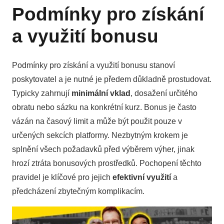
Podmínky pro získání
a využití bonusu
Podmínky pro získání a využití bonusu stanoví
poskytovatel a je nutné je předem důkladně prostudovat.
Typicky zahrnují
minimální vklad
, dosažení určitého
obratu nebo sázku na konkrétní kurz. Bonus je často
vázán na časový limit a může být použit pouze v
určených sekcích platformy. Nezbytným krokem je
splnění všech požadavků před výběrem výher, jinak
hrozí ztráta bonusových prostředků. Pochopení těchto
pravidel je klíčové pro jejich
efektivní využití
a
předcházení zbytečným komplikacím.