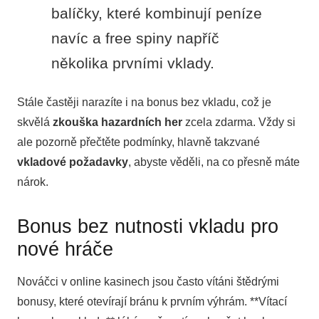
balíčky, které kombinují peníze
navíc a free spiny napříč
několika prvními vklady.
Stále častěji narazíte i na bonus bez vkladu, což je
skvělá
zkouška hazardních her
zcela zdarma. Vždy si
ale pozorně přečtěte podmínky, hlavně takzvané
vkladové požadavky
, abyste věděli, na co přesně máte
nárok.
Bonus bez nutnosti vkladu pro
nové hráče
Nováčci v online kasinech jsou často vítáni štědrými
bonusy, které otevírají bránu k prvním výhrám. **Vítací