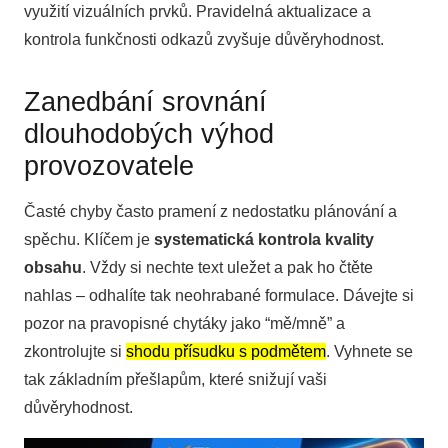
využití vizuálních prvků. Pravidelná aktualizace a
kontrola funkčnosti odkazů zvyšuje důvěryhodnost.
Zanedbání srovnání
dlouhodobých výhod
provozovatele
Časté chyby často pramení z nedostatku plánování a
spěchu. Klíčem je
systematická kontrola kvality
obsahu
. Vždy si nechte text uležet a pak ho čtěte
nahlas – odhalíte tak neohrabané formulace. Dávejte si
pozor na pravopisné chytáky jako “mě/mně” a
zkontrolujte si
shodu přísudku s podmětem
. Vyhnete se
tak základním přešlapům, které snižují vaši
důvěryhodnost.