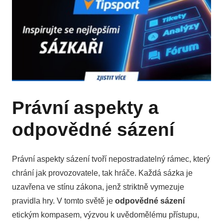
Právní aspekty a
odpovědné sázení
Právní aspekty sázení tvoří nepostradatelný rámec, který
chrání jak provozovatele, tak hráče. Každá sázka je
uzavřena ve stínu zákona, jenž striktně vymezuje
pravidla hry. V tomto světě je
odpovědné sázení
etickým kompasem, výzvou k uvědomělému přístupu,