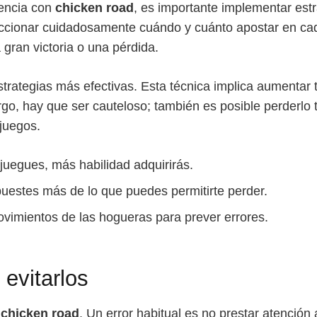
iencia con
chicken road
, es importante implementar estr
eccionar cuidadosamente cuándo y cuánto apostar en cad
gran victoria o una pérdida.
trategias más efectivas. Esta técnica implica aumentar 
o, hay que ser cauteloso; también es posible perderlo to
 juegos.
juegues, más habilidad adquirirás.
puestes más de lo que puedes permitirte perder.
ovimientos de las hogueras para prever errores.
evitarlos
a
chicken road
. Un error habitual es no prestar atención