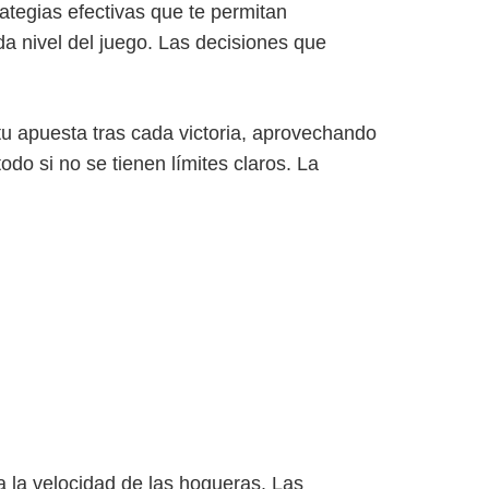
ategias efectivas que te permitan
a nivel del juego. Las decisiones que
tu apuesta tras cada victoria, aprovechando
do si no se tienen límites claros. La
 a la velocidad de las hogueras. Las