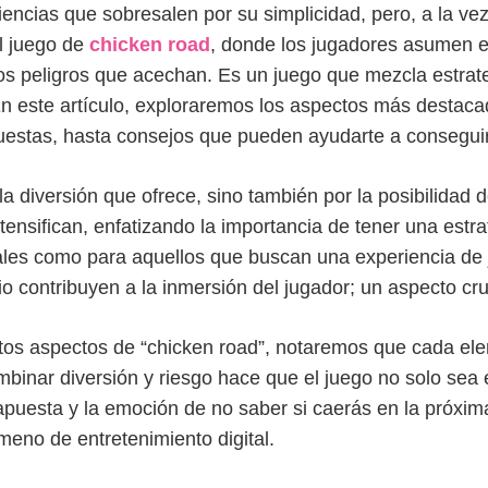
encias que sobresalen por su simplicidad, pero, a la ve
l juego de
chicken road
, donde los jugadores asumen el
los peligros que acechan. Es un juego que mezcla estrat
 En este artículo, exploraremos los aspectos más destac
estas, hasta consejos que pueden ayudarte a conseguir
a diversión que ofrece, sino también por la posibilidad d
ensifican, enfatizando la importancia de tener una estra
suales como para aquellos que buscan una experiencia 
o contribuyen a la inmersión del jugador; un aspecto cruc
tos aspectos de “chicken road”, notaremos que cada ele
binar diversión y riesgo hace que el juego no solo sea 
 apuesta y la emoción de no saber si caerás en la próxi
ómeno de entretenimiento digital.