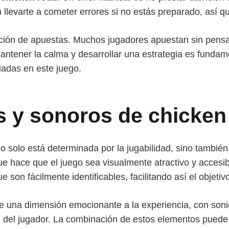
evarte a cometer errores si no estás preparado, así qu
ficación de apuestas. Muchos jugadores apuestan sin pen
antener la calma y desarrollar una estrategia es fundame
iadas en este juego.
s y sonoros de chicken
o solo está determinada por la jugabilidad, sino también 
que hace que el juego sea visualmente atractivo y accesi
on fácilmente identificables, facilitando así el objetivo 
e una dimensión emocionante a la experiencia, con sonid
 del jugador. La combinación de estos elementos puede