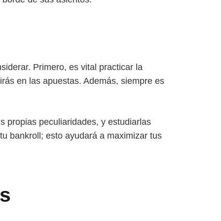
derar. Primero, es vital practicar la
ntirás en las apuestas. Además, siempre es
s propias peculiaridades, y estudiarlas
 tu bankroll; esto ayudará a maximizar tus
as