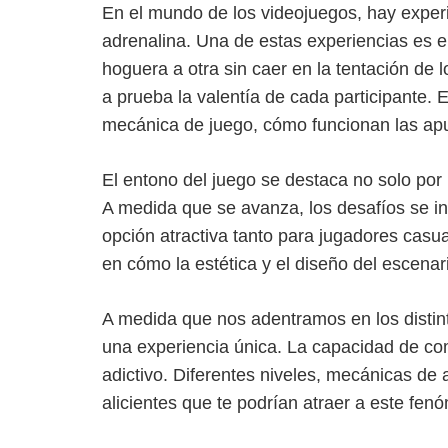
En el mundo de los videojuegos, hay experi
adrenalina. Una de estas experiencias es e
hoguera a otra sin caer en la tentación de 
a prueba la valentía de cada participante.
mecánica de juego, cómo funcionan las apu
El entono del juego se destaca no solo por l
A medida que se avanza, los desafíos se int
opción atractiva tanto para jugadores ca
en cómo la estética y el diseño del escenari
A medida que nos adentramos en los distin
una experiencia única. La capacidad de com
adictivo. Diferentes niveles, mecánicas de
alicientes que te podrían atraer a este fen