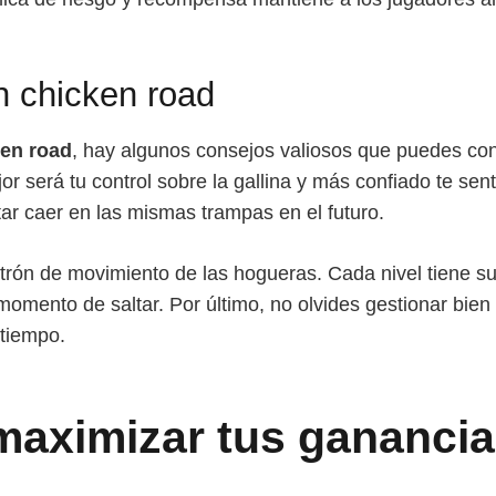
n chicken road
ken road
, hay algunos consejos valiosos que puedes consi
or será tu control sobre la gallina y más confiado te se
tar caer en las mismas trampas en el futuro.
trón de movimiento de las hogueras. Cada nivel tiene su
momento de saltar. Por último, no olvides gestionar bien
 tiempo.
 maximizar tus gananci