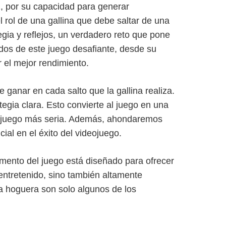
z, por su capacidad para generar
 rol de una gallina que debe saltar de una
egia y reflejos, un verdadero reto que pone
ados de este juego desafiante, desde su
 el mejor rendimiento.
e ganar en cada salto que la gallina realiza.
tegia clara. Esto convierte al juego en una
de juego más seria. Además, ahondaremos
ial en el éxito del videojuego.
mento del juego está diseñado para ofrecer
entretenido, sino también altamente
ma hoguera son solo algunos de los