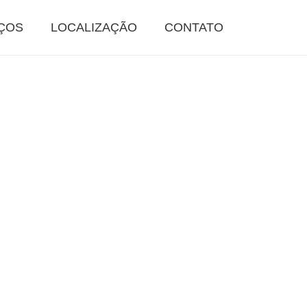
ÇOS
LOCALIZAÇÃO
CONTATO