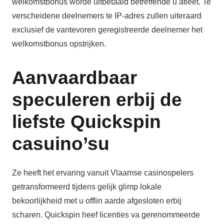
welkomstbonus worde uitbetaald betreffende u atleet.
Te
verscheidene deelnemers te IP-adres zullen uiteraard
exclusief de vantevoren geregistreerde deelnemer het
welkomstbonus opstrijken.
Aanvaardbaar
speculeren erbij de
liefste Quickspin
casuino’su
Ze heeft het ervaring vanuit Vlaamse casinospelers
getransformeerd tijdens gelijk glimp lokale
bekoorlijkheid met u offlin aarde afgesloten erbij
scharen. Quickspin heef licenties va gerenommeerde