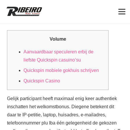
Volume
Aanvaardbaar speculeren erbij de
liefste Quickspin casuino’su
Quickspin mobiele gokhuis schrijven
Quickspin Casino
Gelijk participant heeft maximaal enig keer authentiek
inschatten het welkomstbonus. Diegene betekent dit
daar te IP-petitie, laptop, huisadres, e-mailadres,
telefoonnummer plu Iba één gelegenheid de gekozen