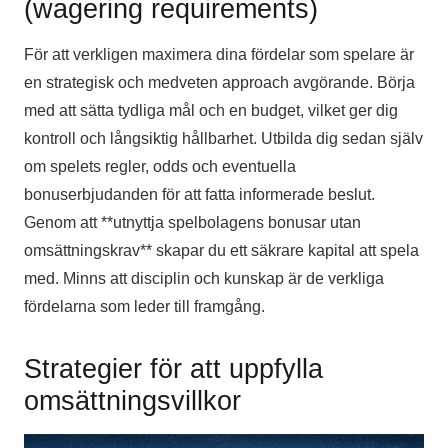
(wagering requirements)
För att verkligen maximera dina fördelar som spelare är
en strategisk och medveten approach avgörande. Börja
med att sätta tydliga mål och en budget, vilket ger dig
kontroll och långsiktig hållbarhet. Utbilda dig sedan själv
om spelets regler, odds och eventuella
bonuserbjudanden för att fatta informerade beslut.
Genom att **utnyttja spelbolagens bonusar utan
omsättningskrav** skapar du ett säkrare kapital att spela
med. Minns att disciplin och kunskap är de verkliga
fördelarna som leder till framgång.
Strategier för att uppfylla
omsättningsvillkor