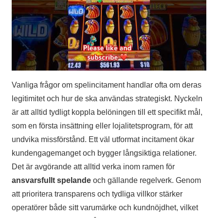
Vanliga frågor om spelincitament handlar ofta om deras
legitimitet och hur de ska användas strategiskt. Nyckeln
är att alltid tydligt koppla belöningen till ett specifikt mål,
som en första insättning eller lojalitetsprogram, för att
undvika missförstånd. Ett väl utformat incitament ökar
kundengagemanget och bygger långsiktiga relationer.
Det är avgörande att alltid verka inom ramen för
ansvarsfullt spelande
och gällande regelverk. Genom
att prioritera transparens och tydliga villkor stärker
operatörer både sitt varumärke och kundnöjdhet, vilket