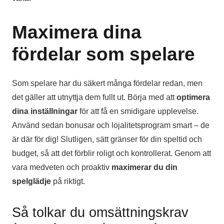
Maximera dina
fördelar som spelare
Som spelare har du säkert många fördelar redan, men
det gäller att utnyttja dem fullt ut. Börja med att
optimera
dina inställningar
för att få en smidigare upplevelse.
Använd sedan bonusar och lojalitetsprogram smart – de
är där för dig! Slutligen, sätt gränser för din speltid och
budget, så att det förblir roligt och kontrollerat. Genom att
vara medveten och proaktiv
maximerar du din
spelglädje
på riktigt.
Så tolkar du omsättningskrav