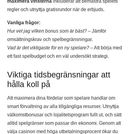
maximera vinsterna
inkluderar att bemästra spelets
regler och utnyttja gratisrundor när de erbjuds.
Vanliga frågor:
Hur vet jag vilken bonus som är bäst?
– Jämför
omsättningskrav och spelbegränsningar.
Vad är det viktigaste för en ny spelare?
– Att börja med
ett fast spelbudget och en väl undersökt strategi.
Viktiga tidsbegränsningar att
hålla koll på
Att maximera dina fördelar som spelare handlar om
smart förvaltning av alla tillgängliga resurser. Utnyttja
välkomstbonusar och lojalitetsprogram fullt ut, och sätt
alltid spelgränser som passar din ekonomi. Genom att
välja casinon med höga utbetalningsprocent ökar du