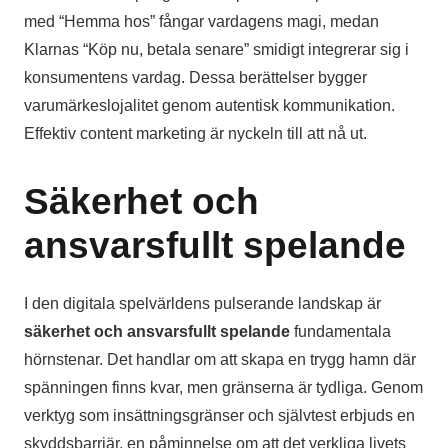
med “Hemma hos” fångar vardagens magi, medan
Klarnas “Köp nu, betala senare” smidigt integrerar sig i
konsumentens vardag. Dessa berättelser bygger
varumärkeslojalitet genom autentisk kommunikation.
Effektiv content marketing är nyckeln till att nå ut.
Säkerhet och
ansvarsfullt spelande
I den digitala spelvärldens pulserande landskap är
säkerhet och ansvarsfullt spelande
fundamentala
hörnstenar. Det handlar om att skapa en trygg hamn där
spänningen finns kvar, men gränserna är tydliga. Genom
verktyg som insättningsgränser och självtest erbjuds en
skyddsbarriär, en påminnelse om att det verkliga livets