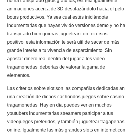
no ha transpirado giros gratuitos, estrella igualmente
animaciones acerca de 3D desplazándolo hacia el pelo
botes productivos. Ya sea cual estés iniciándote
indumentarias que hayas vivido versiones demo y no ha
transpirado bien quieras juguetear con recursos
positivo, esta información te será util de sacar de más
grande interés a tu vivencia de esparcimiento. Sin
apostar dinero real dentro del jugar a los video
tragamonedas, deberías de valorar la gama de
elementos.
Las criterios sobre slot son las compañias dedicadas an
una creación de dichos cachondos juegos sobre casino
tragamonedas. Hay en día puedes ver en muchos
youtubers indumentarias streamers participar a tus
videojuegos preferidos, y también juguetear tragaperras
online. Igualmente las más grandes slots en internet con