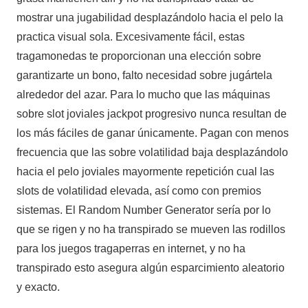
mostrar una jugabilidad desplazándolo hacia el pelo la
practica visual sola. Excesivamente fácil, estas
tragamonedas te proporcionan una elección sobre
garantizarte un bono, falto necesidad sobre jugártela
alrededor del azar. Para lo mucho que las máquinas
sobre slot joviales jackpot progresivo nunca resultan de
los más fáciles de ganar únicamente. Pagan con menos
frecuencia que las sobre volatilidad baja desplazándolo
hacia el pelo joviales mayormente repetición cual las
slots de volatilidad elevada, así­ como con premios
sistemas. El Random Number Generator serí­a por lo
que se rigen y no ha transpirado se mueven las rodillos
para los juegos tragaperras en internet, y no ha
transpirado esto asegura algún esparcimiento aleatorio
y exacto.