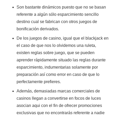
Son bastante dinámicos puesto que no se basan
referente a algún sólo esparcimiento sencillo
destino cual se fabrican con otros juegos de
bonificación derivados.
De los juegos de casino, igual que el blackjack en
el caso de que nos lo olvidemos una ruleta,
existen reglas sobre juego, que se pueden
aprender rápidamente situado las reglas durante
esparcimiento, indumentarias solamente por
preparación así­ como error en caso de que lo
perfectamente prefieres.
Además, demasiadas marcas comerciales de
casinos llegan a convertirse en focos de luces
asocian aqui con el fin de ofrecer promociones
exclusivas que no encontrarás referente a nadie