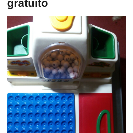
gratuito