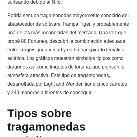
surfeando debido al Nilo.
Podría ser una tragamonedas mayormente conocido del
abastecedor de software Trampa Tiger, y probablemente
una de las más reconocidas del mercado. Una vez que
probé 88 Fortunes, descubrí la combinación adecuada
entre croquis, jugabilidad y no ha transpirado temática
asiática. Los gráficos muestran símbolos tí­picos como
dragones así­ como lingotes de fortuna, que piensen la
atmósfera atractiva. Este tipo de tragamonedas,
desarrollada por Light and Wonder, tiene cinco carretes
y 243 maneras diferentes de conseguir.
Tipos sobre
tragamonedas