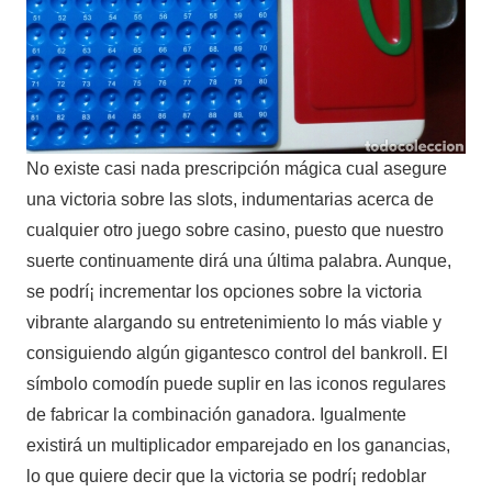
No existe casi nada prescripción mágica cual asegure
una victoria sobre las slots, indumentarias acerca de
cualquier otro juego sobre casino, puesto que nuestro
suerte continuamente dirá una última palabra. Aunque,
se podrí¡ incrementar los opciones sobre la victoria
vibrante alargando su entretenimiento lo más viable y
consiguiendo algún gigantesco control del bankroll. El
símbolo comodín puede suplir en las iconos regulares
de fabricar la combinación ganadora. Igualmente
existirá un multiplicador emparejado en los ganancias,
lo que quiere decir que la victoria se podrí¡ redoblar