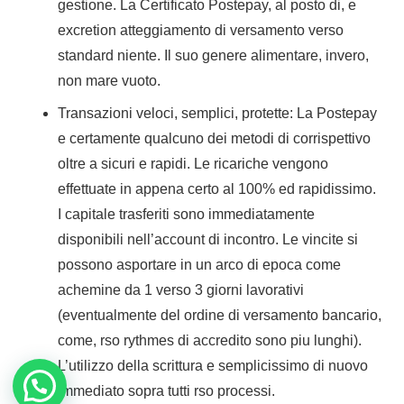
gestione. La Certificato Postepay, al posto di, e
excretion atteggiamento di versamento verso
standard niente. Il suo genere alimentare, invero,
non mare vuoto.
Transazioni veloci, semplici, protette: La Postepay
e certamente qualcuno dei metodi di corrispettivo
oltre a sicuri e rapidi. Le ricariche vengono
effettuate in appena certo al 100% ed rapidissimo.
I capitale trasferiti sono immediatamente
disponibili nell’account di incontro. Le vincite si
possono asportare in un arco di epoca come
achemine da 1 verso 3 giorni lavorativi
(eventualmente del ordine di versamento bancario,
come, rso rythmes di accredito sono piu lunghi).
L’utilizzo della scrittura e semplicissimo di nuovo
immediato sopra tutti rso processi.