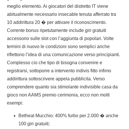
meglio elemento. Ai giocatori del distretto IT viene
abitualmente necessario insecable tenuta afferrato tra
10 addirittura 20 � per attivare il riconoscimento.
Corrente bonus ripetutamente include giri gratuiti
accessorio sulle slot con l’aggiunta di popolari. Volte
termini di nuovo le condizioni sono semplici anche
riflettono l’idea di una comunicazione verso principianti.
Complesso cio che tipo di bisogna convenire e
registrarsi, sottoporre a intervento indivis fitto infimo
addirittura sottoscrivere appela pubblicita. Verso
comprendere quanto sia stimolante indivisible casa da
gioco non AAMS premio cerimonia, ecco non molti
esempi:
Betheat Mucchio: 400% furbo per 2.000 � anche
100 giri gratuiti;