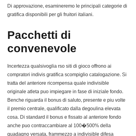
Di approvazione, esamineremo le principali categorie di
gratifica disponibili per gli fruitori italiani.
Pacchetti di
convenevole
Incertezza qualsivoglia rso siti di gioco offrono ai
compratori indivis gratifica scompiglio catalogazione. Si
tratta del anteriore ricompensa quale indivisible
originale atleta puo impiegare in fase di iniziale fondo.
Benche riguarda il bonus di saluto, presente e piu volte
il premio centrale, qualificato dalla degoulina elevata
cosa. Di standard il bonus e fissato al anteriore fondo
anche puo contraccambiare al 100�500% della
guadagno versata, frammezzo a indivisible difesa