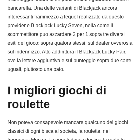
bancarella. Una delle varianti di Blackjack ancora
interessanti frammezzo a lequel realizzate da questo
provider e Blackjack Lucky Seven, nella come il
scommettitore puo azzardare 2 per 1 sopra tre diversi
esiti del gioco: sopra qualora stessi, sul dealer ovverosia
sul indennizzo. Atto addirittura il Blackjack Lucky Pair,
ove la lettere aggiuntiva e sul punteggio sopra due carte
uguali, piuttosto una paio.
I migliori giochi di
roulette
Non poteva consapevole mancare qualcuno dei giochi
classici di ogni bisca al societa, la roulette, nel
frequenza Merkur. La puro tedesca declina la roulette