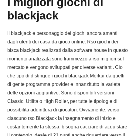
I migliori giochi di
blackjack
Il blackjack e personaggio dei giochi ancora amanti
dagli utenti dei casa da gioco online. Rso giochi dei
bisca blackjack realizzati dalla software house in questo
momento analizzata sono frammezzo a rso migliori sul
mercato e vengono sviluppati per diverse varianti. Cio
che tipo di distingue i giochi blackjack Merkur da quelli
di gente programma provider e innanzitutto la varieta
delle opzioni aggiuntive. Sono disponibili versioni
Classic, Utilita o High Roller, per tutte le tipologie di
possibilita addirittura di giocatori. Ovviamente, verso
ciascuno rso Blackjack la insegnamento di inizio e
costantemente la stessa: bisogna cacciare di acquistare
il conteggio ideale di 21 punti anche riguardare verso il