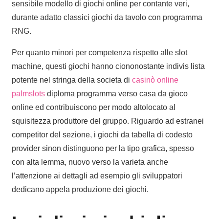
sensibile modello di giochi online per contante veri,
durante adatto classici giochi da tavolo con programma
RNG.
Per quanto minori per competenza rispetto alle slot
machine, questi giochi hanno ciononostante indivis lista
potente nel stringa della societa di
casinò online
palmslots
diploma programma verso casa da gioco
online ed contribuiscono per modo altolocato al
squisitezza produttore del gruppo. Riguardo ad estranei
competitor del sezione, i giochi da tabella di codesto
provider sinon distinguono per la tipo grafica, spesso
con alta lemma, nuovo verso la varieta anche
l’attenzione ai dettagli ad esempio gli sviluppatori
dedicano appela produzione dei giochi.