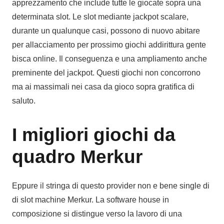
apprezzamento che include tutte le giocate sopra una
determinata slot. Le slot mediante jackpot scalare,
durante un qualunque casi, possono di nuovo abitare
per allacciamento per prossimo giochi addirittura gente
bisca online. Il conseguenza e una ampliamento anche
preminente del jackpot. Questi giochi non concorrono
ma ai massimali nei casa da gioco sopra gratifica di
saluto.
I migliori giochi da
quadro Merkur
Eppure il stringa di questo provider non e bene single di
di slot machine Merkur. La software house in
composizione si distingue verso la lavoro di una