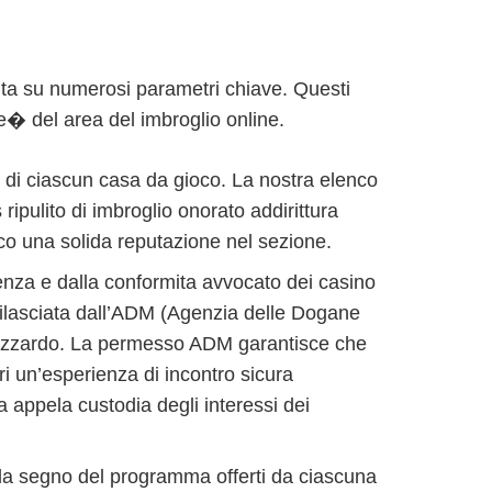
ta su numerosi parametri chiave. Questi
e� del area del imbroglio online.
ta di ciascun casa da gioco. La nostra elenco
pulito di imbroglio onorato addirittura
co una solida reputazione nel sezione.
enza e dalla conformita avvocato dei casino
ilasciata dall’ADM (Agenzia delle Dogane
 d’azzardo. La permesso ADM garantisce che
ori un’esperienza di incontro sicura
a appela custodia degli interessi dei
 la segno del programma offerti da ciascuna