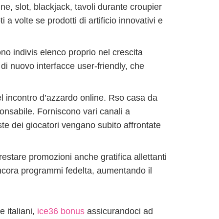
e, slot, blackjack, tavoli durante croupier
a volte se prodotti di artificio innovativi e
no indivis elenco proprio nel crescita
 di nuovo interfacce user-friendly, che
el incontro d’azzardo online. Rso casa da
ponsabile. Forniscono vari canali a
ste dei giocatori vengano subito affrontate
estare promozioni anche gratifica allettanti
ancora programmi fedelta, aumentando il
 italiani,
ice36 bonus
assicurandoci ad