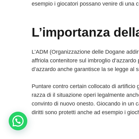
esempio i giocatori possano venire di una 
L’importanza dell
L’ADM (Organizzazione delle Dogane addirit
affriola contenitore sul imbroglio d’azzardo
d’azzardo anche garantisce la se legge al s
Puntare contro certain collocato di artifici
razza di il situazione operi legalmente anch
convinto di nuovo onesto. Giocando in un c
diritti sono protetti anche ad esempio i gioch