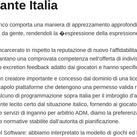
nte Italia
elenco comporta una maniera di apprezzamento approfondi
li da gente, rendendoli la �espressione della espression
arcerato in rispetto la reputazione di nuovo l’affidabili
ano una comprovata competenza nell’offerta di indivis ri
o excretion feedback adatto dai giocatori e hanno specifi
on creatore importante e concesso dal dominio di una lic
scapolo piattaforme che detengono una permesso valida r
ualcuno di programmazione sopra Italia per il imbroglio
nte lecito certo dal situazione italico, fornendo ai giocat
te servizi di inganno per arbitrio ADM, diamo la preferenz
 normative stabilite dall’autorita di pianificazione.
 Software: abbiamo interpretato la modello di giochi ed