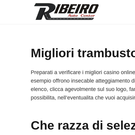
Migliori trambusto
Preparati a verificare i migliori casino onli
esempio offrono insecable atteggiamento di i
elenco, clicca agevolmente sul suo logo, fa
possibilita, nell’eventualita che vuoi acqui
Che razza di sele