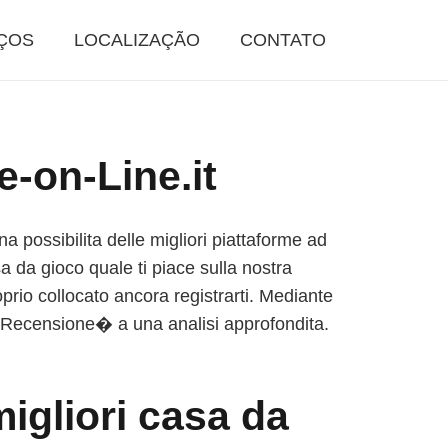
ÇOS
LOCALIZAÇÃO
CONTATO
e-on-Line.it
na possibilita delle migliori piattaforme ad
a da gioco quale ti piace sulla nostra
rio collocato ancora registrarti. Mediante
so �Recensione� a una analisi approfondita.
igliori casa da