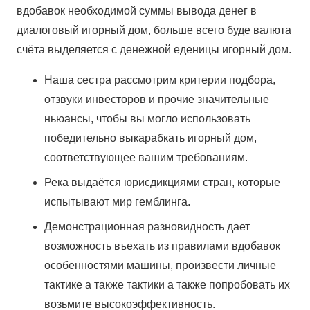
вдобавок необходимой суммы вывода денег в
диалоговый игорный дом, больше всего буде валюта
счёта выделяется с денежной еденицы игорный дом.
Наша сестра рассмотрим критерии подбора,
отзвуки инвесторов и прочие значительные
ньюансы, чтобы вы могло использовать
победительно выкарабкать игорный дом,
соответствующее вашим требованиям.
Река выдаётся юрисдикциями стран, которые
испытывают мир гемблинга.
Демонстрационная разновидность дает
возможность въехать из правилами вдобавок
особенностями машины, произвести личные
тактике а также тактики а также попробовать их
возьмите высокоэффективность.