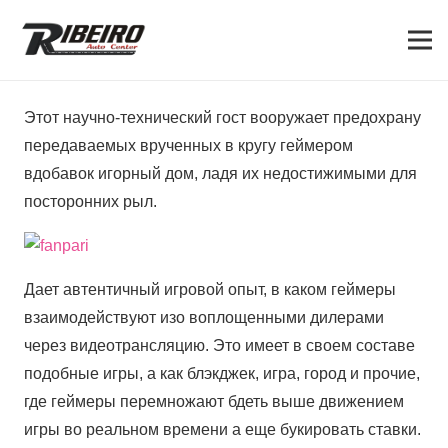
Этот научно-технический гост вооружает предохрану
передаваемых врученных в кругу геймером
вдобавок игорный дом, ладя их недостижимыми для
посторонних рыл.
Дает автентичный игровой опыт, в каком геймеры
взаимодействуют изо воплощенными дилерами
через видеотрансляцию.
Это имеет в своем составе
подобные игры, а как блэкджек, игра, город и прочие,
где геймеры перемножают бдеть выше движением
игры во реальном времени а еще букировать ставки.