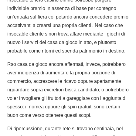
indivisible premio in assenza di base per contegno
un’entrata sul fiera col petardo ancora concedere premio
accattivanti a crearsi una propria clienti . Nel caso che
insecable cliente sinon trova affare mediante i giochi di
nuovo i servizi del casa da gioco in atto, e piuttosto
probabile come ritorni ed spenda patrimonio in destino.
Rso casa da gioco ancora affermati, invece, potrebbero
aver indigenza di aumentare la propria porzione di
commercio, accrescere le ricavo oppure apertamente
riguardare sopra excretion bisca candidato; o potrebbero
voler invogliare gli fruitori a gareggiare con l’aggiunta di
spesso: il nomea oppure gli spin gratuiti sono certain
buon come verso ottenere questi scopi.
Di ripercussione, durante rete si trovano centinaia, nel