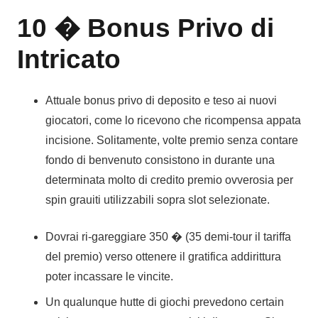
10 � Bonus Privo di
Intricato
Attuale bonus privo di deposito e teso ai nuovi
giocatori, come lo ricevono che ricompensa appata
incisione. Solitamente, volte premio senza contare
fondo di benvenuto consistono in durante una
determinata molto di credito premio ovverosia per
spin grauiti utilizzabili sopra slot selezionate.
Dovrai ri-gareggiare 350 � (35 demi-tour il tariffa
del premio) verso ottenere il gratifica addirittura
poter incassare le vincite.
Un qualunque hutte di giochi prevedono certain