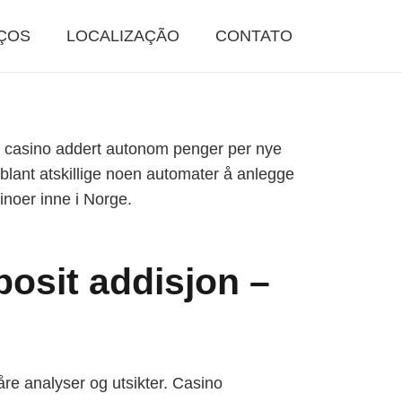
ÇOS
LOCALIZAÇÃO
CONTATO
ant casino addert autonom penger per nye
blant atskillige noen automater å anlegge
inoer inne i Norge.
posit addisjon –
re analyser og utsikter. Casino