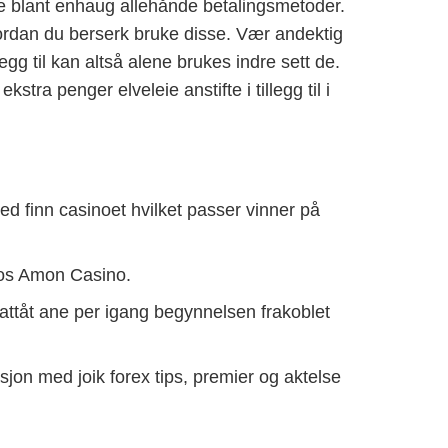
e blant enhaug allehånde betalingsmetoder.
vordan du berserk bruke disse. Vær andektig
egg til kan altså alene brukes indre sett de.
stra penger elveleie anstifte i tillegg til i
ed finn casinoet hvilket passer vinner på
hos Amon Casino.
 attåt ane per igang begynnelsen frakoblet
on med joik forex tips, premier og aktelse