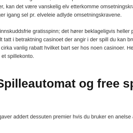
ager, kan det være vanskelig elv etterkomme omsetnings
ager igang sel pr. elveleie adlyde omsetningskravene.
yr innskuddsfrie gratisspinn; det hører beklageligvis heller 
t tatt i betraktning casinoet der angir i der spill du kan b
cirka vanlig rabatt hvilket bart ser hos noen casinoer. He
 et spillekonto.
Spilleautomat og free 
er addert dessuten premier hvis du bruker en anelse av