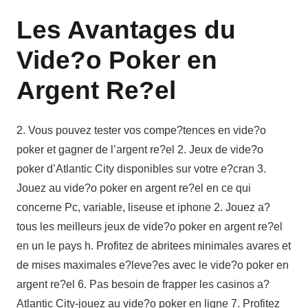
Les Avantages du
Vide?o Poker en
Argent Re?el
2. Vous pouvez tester vos compe?tences en vide?o
poker et gagner de l’argent re?el 2. Jeux de vide?o
poker d’Atlantic City disponibles sur votre e?cran 3.
Jouez au vide?o poker en argent re?el en ce qui
concerne Pc, variable, liseuse et iphone 2. Jouez a?
tous les meilleurs jeux de vide?o poker en argent re?el
en un le pays h. Profitez de abritees minimales avares et
de mises maximales e?leve?es avec le vide?o poker en
argent re?el 6. Pas besoin de frapper les casinos a?
Atlantic City-jouez au vide?o poker en ligne 7. Profitez