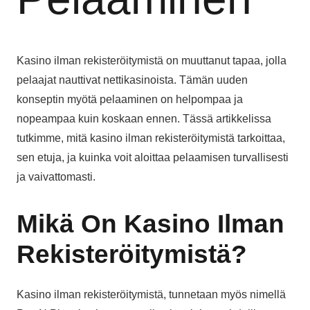
Kasino ilman rekisteröitymistä on muuttanut tapaa, jolla
pelaajat nauttivat nettikasinoista. Tämän uuden
konseptin myötä pelaaminen on helpompaa ja
nopeampaa kuin koskaan ennen. Tässä artikkelissa
tutkimme, mitä kasino ilman rekisteröitymistä tarkoittaa,
sen etuja, ja kuinka voit aloittaa pelaamisen turvallisesti
ja vaivattomasti.
Mikä On Kasino Ilman
Rekisteröitymistä?
Kasino ilman rekisteröitymistä, tunnetaan myös nimellä