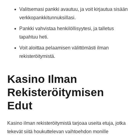
Valitsemasi pankki avautuu, ja voit kirjautua sisään
verkkopankkitunnuksillasi.
Pankki vahvistaa henkilöllisyytesi, ja talletus
tapahtuu heti.
Voit aloittaa pelaamisen välittömästi ilman
rekisteröitymistä.
Kasino Ilman
Rekisteröitymisen
Edut
Kasino ilman rekisteröitymistä tarjoaa useita etuja, jotka
tekevät siitä houkuttelevan vaihtoehdon monille